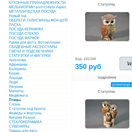
КУХОННЫЕ ПРИНАДЛЕЖНОСТИ.
Статуэтка.
МЕЛЬХИОР.Металл+стекло.Акрил.
МЕТАЛЛИЧЕСКАЯ ПОСУДА.
Новый год.
ОБЕРЕГИ,ТАЛИСМАНЫ,ФЕН-ШУЙ.
ПАСХА.
ПОСУДА КЕРАМИКА
ПОСУДА СТЕКЛО
ПОСУДА ФАРФОР.
Рамки для фото, Фотоколлажи.
СВАДЕБНЫЕ АКСЕССУАРЫ.
СВЕЧИ И ПОДСВЕЧНИКИ.
СТАТУЭТКИ И ФИГУРКИ.
Код:
241346
Ангелочки.
Африканки.
350 руб
Балерины.
Кошки.
подробнее
Лошади.
Люди.
розничная 
Лягушки.
Магниты.
Статуэтка.
Медвежата.
Птицы.
Слоны.
Статуэтки под бронзу.
Фемиды и Фортуны.
Фигурки Разное.
СТЕКЛОКЕРАМИКА.
СУВЕНИРЫ.
Товары для Авто.