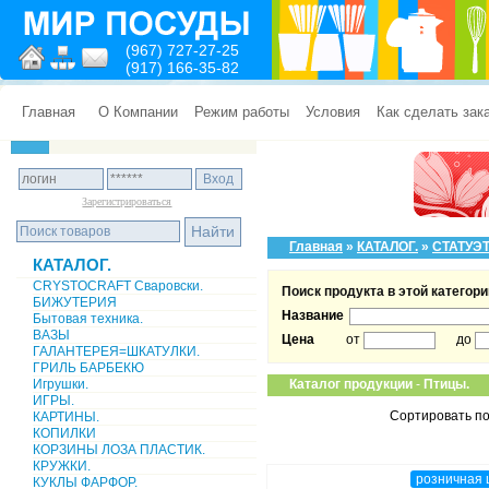
(967) 727-27-25
(917) 166-35-82
Главная
О Компании
Режим работы
Условия
Как сделать зак
Зарегистрироваться
Главная
»
КАТАЛОГ.
»
СТАТУЭТ
КАТАЛОГ.
CRYSTOCRAFT Сваровски.
Поиск продукта в этой категори
БИЖУТЕРИЯ
Название
Бытовая техника.
ВАЗЫ
Цена
от
до
ГАЛАНТЕРЕЯ=ШКАТУЛКИ.
ГРИЛЬ БАРБЕКЮ
Игрушки.
Каталог продукции
-
Птицы.
ИГРЫ.
Сортировать по
КАРТИНЫ.
КОПИЛКИ
КОРЗИНЫ ЛОЗА ПЛАСТИК.
КРУЖКИ.
розничная 
КУКЛЫ ФАРФОР.