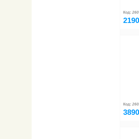
Код:
260
2190
Код:
260
3890