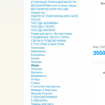
КУХОННЫЕ ПРИНАДЛЕЖНОСТИ.
Фи
МЕЛЬХИОР.Металл+стекло.Акрил.
МЕТАЛЛИЧЕСКАЯ ПОСУДА.
Новый год.
ОБЕРЕГИ,ТАЛИСМАНЫ,ФЕН-ШУЙ.
ПАСХА.
ПОСУДА КЕРАМИКА
ПОСУДА СТЕКЛО
ПОСУДА ФАРФОР.
Рамки для фото, Фотоколлажи.
СВАДЕБНЫЕ АКСЕССУАРЫ.
СВЕЧИ И ПОДСВЕЧНИКИ.
СТАТУЭТКИ И ФИГУРКИ.
Код:
132
Ангелочки.
Африканки.
3550
Балерины.
Кошки.
Лошади.
Люди.
Лягушки.
Магниты.
Ф
Медвежата.
Птицы.
Слоны.
Статуэтки под бронзу.
Фемиды и Фортуны.
Фигурки Разное.
СТЕКЛОКЕРАМИКА.
СУВЕНИРЫ.
Товары для Авто.