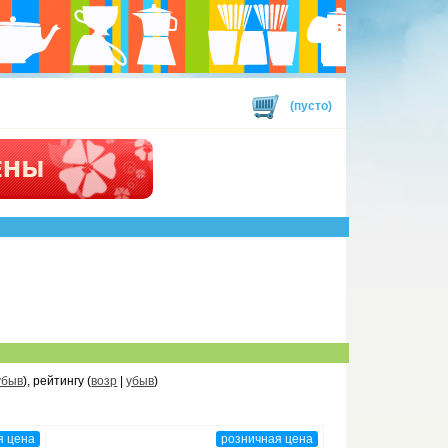
(пусто)
убыв
), рейтингу (
возр
|
убыв
)
я цена
розничная цена