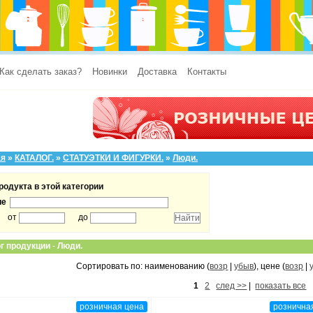
Как сделать заказ?
Новинки
Доставка
Контакты
ая
»
КАТАЛОГ.
»
СТАТУЭТКИ И ФИГУРКИ.
»
Люди.
родукта в этой категории
ие
от
до
г продукции
-
Люди.
Сортировать по: наименованию (
возр
|
убыв
), цене (
возр
|
1
2
след >>
|
показать все
розничная цена
рознична