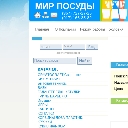
(967) 727-27-25
(917) 166-35-82
Главная
О Компании
Режим работы
Условия
Зарегистрироваться
Главн
КАТАЛОГ.
CRYSTOCRAFT Сваровски.
Поиск п
БИЖУТЕРИЯ
Назван
Бытовая техника.
ВАЗЫ
Цена
ГАЛАНТЕРЕЯ=ШКАТУЛКИ.
ГРИЛЬ БАРБЕКЮ
Игрушки.
Катало
ИГРЫ.
КАРТИНЫ.
КОПИЛКИ
КОРЗИНЫ ЛОЗА ПЛАСТИК.
КРУЖКИ.
КУКЛЫ ФАРФОР.