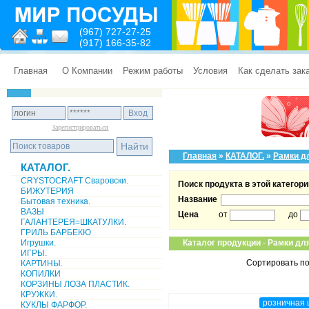
(967) 727-27-25
(917) 166-35-82
Главная
О Компании
Режим работы
Условия
Как сделать зак
Зарегистрироваться
Главная
»
КАТАЛОГ.
»
Рамки д
КАТАЛОГ.
CRYSTOCRAFT Сваровски.
Поиск продукта в этой категори
БИЖУТЕРИЯ
Название
Бытовая техника.
ВАЗЫ
Цена
от
до
ГАЛАНТЕРЕЯ=ШКАТУЛКИ.
ГРИЛЬ БАРБЕКЮ
Игрушки.
Каталог продукции
-
Рамки дл
ИГРЫ.
Сортировать по
КАРТИНЫ.
КОПИЛКИ
КОРЗИНЫ ЛОЗА ПЛАСТИК.
КРУЖКИ.
розничная 
КУКЛЫ ФАРФОР.