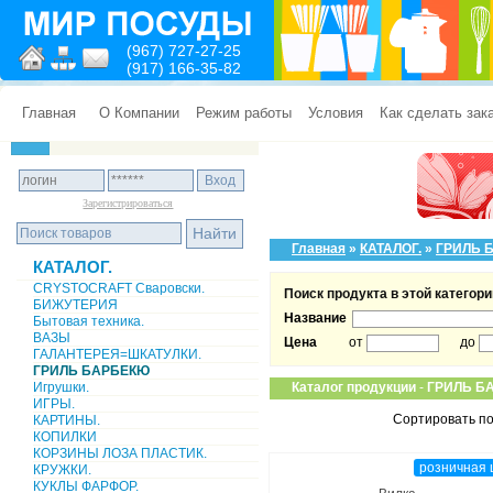
(967) 727-27-25
(917) 166-35-82
Главная
О Компании
Режим работы
Условия
Как сделать зак
Зарегистрироваться
Главная
»
КАТАЛОГ.
»
ГРИЛЬ 
КАТАЛОГ.
CRYSTOCRAFT Сваровски.
Поиск продукта в этой категори
БИЖУТЕРИЯ
Название
Бытовая техника.
ВАЗЫ
Цена
от
до
ГАЛАНТЕРЕЯ=ШКАТУЛКИ.
ГРИЛЬ БАРБЕКЮ
Игрушки.
Каталог продукции
-
ГРИЛЬ Б
ИГРЫ.
Сортировать по
КАРТИНЫ.
КОПИЛКИ
КОРЗИНЫ ЛОЗА ПЛАСТИК.
розничная 
КРУЖКИ.
КУКЛЫ ФАРФОР.