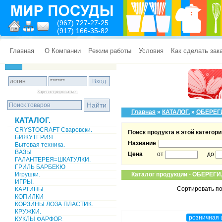
(967) 727-27-25
(917) 166-35-82
Главная
О Компании
Режим работы
Условия
Как сделать зак
Зарегистрироваться
Главная
»
КАТАЛОГ.
»
ОБЕРЕГ
КАТАЛОГ.
CRYSTOCRAFT Сваровски.
Поиск продукта в этой категори
БИЖУТЕРИЯ
Название
Бытовая техника.
ВАЗЫ
Цена
от
до
ГАЛАНТЕРЕЯ=ШКАТУЛКИ.
ГРИЛЬ БАРБЕКЮ
Игрушки.
Каталог продукции
-
ОБЕРЕГИ
ИГРЫ.
Сортировать по
КАРТИНЫ.
КОПИЛКИ
КОРЗИНЫ ЛОЗА ПЛАСТИК.
КРУЖКИ.
розничная 
КУКЛЫ ФАРФОР.