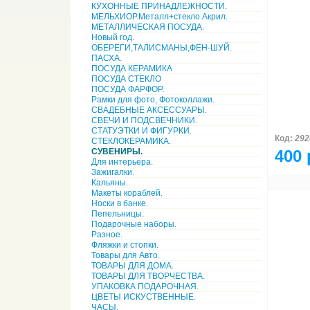
КУХОННЫЕ ПРИНАДЛЕЖНОСТИ.
МЕЛЬХИОР.Металл+стекло.Акрил.
МЕТАЛЛИЧЕСКАЯ ПОСУДА.
Новый год.
ОБЕРЕГИ,ТАЛИСМАНЫ,ФЕН-ШУЙ.
ПАСХА.
ПОСУДА КЕРАМИКА
ПОСУДА СТЕКЛО
ПОСУДА ФАРФОР.
Рамки для фото, Фотоколлажи.
СВАДЕБНЫЕ АКСЕССУАРЫ.
СВЕЧИ И ПОДСВЕЧНИКИ.
СТАТУЭТКИ И ФИГУРКИ.
Код:
292
СТЕКЛОКЕРАМИКА.
СУВЕНИРЫ.
400 
Для интерьера.
Зажигалки.
Кальяны.
Макеты кораблей.
Носки в банке.
Пепельницы.
Подарочные наборы.
Разное.
Фляжки и стопки.
Товары для Авто.
ТОВАРЫ ДЛЯ ДОМА.
ТОВАРЫ ДЛЯ ТВОРЧЕСТВА.
УПАКОВКА ПОДАРОЧНАЯ.
ЦВЕТЫ ИСКУСТВЕННЫЕ.
ЧАСЫ.