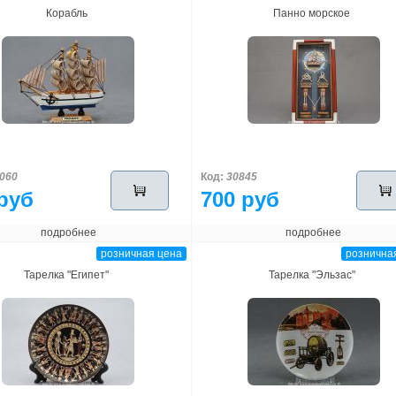
Корабль
Панно морское
060
Код:
30845
руб
700 руб
подробнее
подробнее
розничная цена
рознична
Тарелка "Египет"
Тарелка "Эльзас"