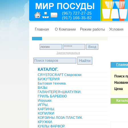
(967) 727-27-25
(917) 166-35-82
Главная
О Компании
Режим работы
Условия
Зарегистрироваться
Главн
КАТАЛОГ.
CRYSTOCRAFT Сваровски.
Поиск п
БИЖУТЕРИЯ
Назван
Бытовая техника.
ВАЗЫ
Цена
ГАЛАНТЕРЕЯ=ШКАТУЛКИ.
ГРИЛЬ БАРБЕКЮ
Игрушки.
Катало
ИГРЫ.
КАРТИНЫ.
КОПИЛКИ
КОРЗИНЫ ЛОЗА ПЛАСТИК.
КРУЖКИ.
КУКЛЫ ФАРФОР.