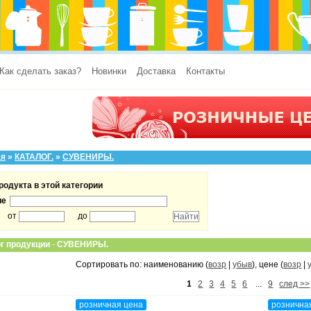
Как сделать заказ?
Новинки
Доставка
Контакты
ая
»
КАТАЛОГ.
»
СУВЕНИРЫ.
родукта в этой категории
ие
от
до
г продукции
-
СУВЕНИРЫ.
Сортировать по: наименованию (
возр
|
убыв
), цене (
возр
|
1
2
3
4
5
6
...
9
след >>
розничная цена
рознична