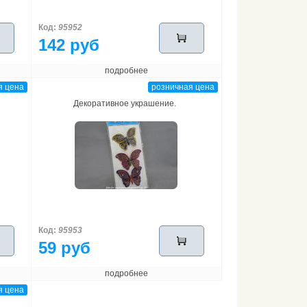
Код:
95952
142 руб
подробнее
я цена
розничная цена
Декоративное украшение.
Код:
95953
59 руб
подробнее
я цена