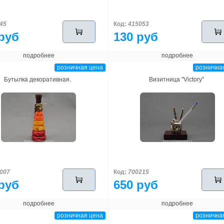
45
Код:
415053
руб
130 руб
подробнее
подробнее
розничная цена
рознична
Бутылка декоративная.
Визитница "Victory"
007
Код:
700215
руб
650 руб
подробнее
подробнее
розничная цена
рознична