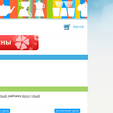
(пусто)
убыв
), рейтингу (
возр
|
убыв
)
я цена
розничная цена