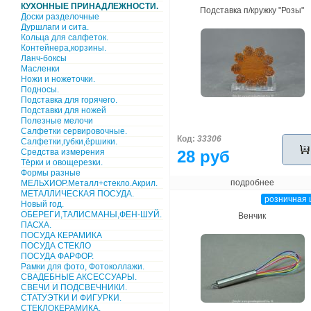
КУХОННЫЕ ПРИНАДЛЕЖНОСТИ.
Подставка п/кружку "Розы"
Доски разделочные
Дуршлаги и сита.
Кольца для салфеток.
Контейнера,корзины.
Ланч-боксы
Масленки
Ножи и ножеточки.
Подносы.
Подставка для горячего.
Подставки для ножей
Полезные мелочи
Салфетки сервировочные.
Код:
33306
Салфетки,губки,ёршики.
Средства измерения
28 руб
Тёрки и овощерезки.
Формы разные
подробнее
МЕЛЬХИОР.Металл+стекло.Акрил.
МЕТАЛЛИЧЕСКАЯ ПОСУДА.
розничная 
Новый год.
ОБЕРЕГИ,ТАЛИСМАНЫ,ФЕН-ШУЙ.
Венчик
ПАСХА.
ПОСУДА КЕРАМИКА
ПОСУДА СТЕКЛО
ПОСУДА ФАРФОР.
Рамки для фото, Фотоколлажи.
СВАДЕБНЫЕ АКСЕССУАРЫ.
СВЕЧИ И ПОДСВЕЧНИКИ.
СТАТУЭТКИ И ФИГУРКИ.
СТЕКЛОКЕРАМИКА.