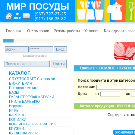
(967) 727-27-25
(917) 166-35-82
Главная
О Компании
Режим работы
Условия
Как сделать зак
Зарегистрироваться
Главная
»
КАТАЛОГ.
»
КУХОНН
КАТАЛОГ.
CRYSTOCRAFT Сваровски.
Поиск продукта в этой категори
БИЖУТЕРИЯ
Название
Бытовая техника.
ВАЗЫ
Цена
от
до
ГАЛАНТЕРЕЯ=ШКАТУЛКИ.
ГРИЛЬ БАРБЕКЮ
Игрушки.
Каталог продукции
-
КУХОННЫ
ИГРЫ.
Сортировать по
КАРТИНЫ.
КОПИЛКИ
КОРЗИНЫ ЛОЗА ПЛАСТИК.
КРУЖКИ.
розничная 
КУКЛЫ ФАРФОР.