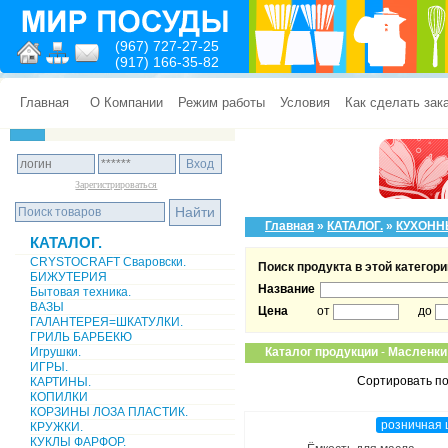
(967) 727-27-25
(917) 166-35-82
Главная
О Компании
Режим работы
Условия
Как сделать зак
Зарегистрироваться
Главная
»
КАТАЛОГ.
»
КУХОНН
КАТАЛОГ.
CRYSTOCRAFT Сваровски.
Поиск продукта в этой категори
БИЖУТЕРИЯ
Название
Бытовая техника.
ВАЗЫ
Цена
от
до
ГАЛАНТЕРЕЯ=ШКАТУЛКИ.
ГРИЛЬ БАРБЕКЮ
Игрушки.
Каталог продукции
-
Масленки
ИГРЫ.
Сортировать по
КАРТИНЫ.
КОПИЛКИ
КОРЗИНЫ ЛОЗА ПЛАСТИК.
розничная 
КРУЖКИ.
КУКЛЫ ФАРФОР.