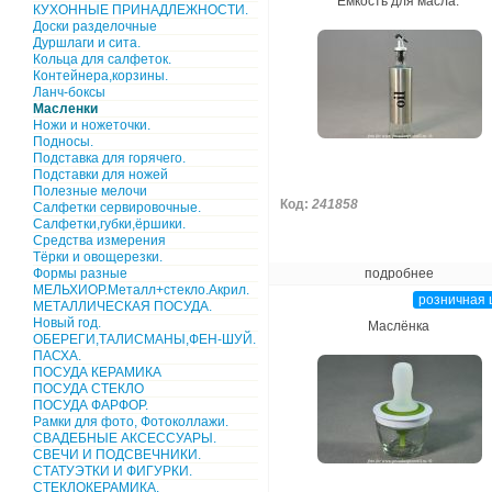
Ёмкость для масла.
КУХОННЫЕ ПРИНАДЛЕЖНОСТИ.
Доски разделочные
Дуршлаги и сита.
Кольца для салфеток.
Контейнера,корзины.
Ланч-боксы
Масленки
Ножи и ножеточки.
Подносы.
Подставка для горячего.
Подставки для ножей
Полезные мелочи
Код:
241858
Салфетки сервировочные.
Салфетки,губки,ёршики.
Средства измерения
Тёрки и овощерезки.
Формы разные
подробнее
МЕЛЬХИОР.Металл+стекло.Акрил.
розничная 
МЕТАЛЛИЧЕСКАЯ ПОСУДА.
Новый год.
Маслёнка
ОБЕРЕГИ,ТАЛИСМАНЫ,ФЕН-ШУЙ.
ПАСХА.
ПОСУДА КЕРАМИКА
ПОСУДА СТЕКЛО
ПОСУДА ФАРФОР.
Рамки для фото, Фотоколлажи.
СВАДЕБНЫЕ АКСЕССУАРЫ.
СВЕЧИ И ПОДСВЕЧНИКИ.
СТАТУЭТКИ И ФИГУРКИ.
СТЕКЛОКЕРАМИКА.