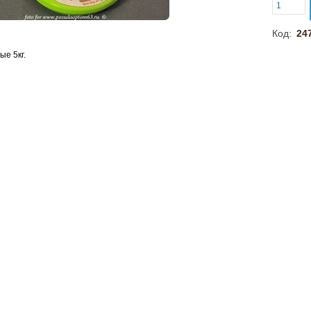
Код:
24
ые 5кг.