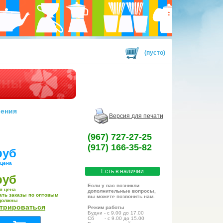
(пусто)
рения
Версия для печати
(967) 727-27-25
(917) 166-35-82
руб
 цена
Есть в наличии
руб
Если у вас возникли
я цена
дополнительные вопросы,
ать заказы по оптовым
вы можете позвонить нам.
должны
стрироваться
Режим работы
Будни - с 9.00 до 17.00
Сб - с 9.00 до 15.00