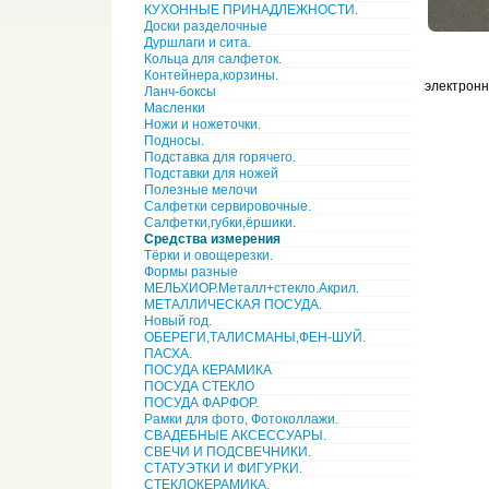
КУХОННЫЕ ПРИНАДЛЕЖНОСТИ.
Доски разделочные
Дуршлаги и сита.
Кольца для салфеток.
Контейнера,корзины.
электронн
Ланч-боксы
Масленки
Ножи и ножеточки.
Подносы.
Подставка для горячего.
Подставки для ножей
Полезные мелочи
Салфетки сервировочные.
Салфетки,губки,ёршики.
Средства измерения
Тёрки и овощерезки.
Формы разные
МЕЛЬХИОР.Металл+стекло.Акрил.
МЕТАЛЛИЧЕСКАЯ ПОСУДА.
Новый год.
ОБЕРЕГИ,ТАЛИСМАНЫ,ФЕН-ШУЙ.
ПАСХА.
ПОСУДА КЕРАМИКА
ПОСУДА СТЕКЛО
ПОСУДА ФАРФОР.
Рамки для фото, Фотоколлажи.
СВАДЕБНЫЕ АКСЕССУАРЫ.
СВЕЧИ И ПОДСВЕЧНИКИ.
СТАТУЭТКИ И ФИГУРКИ.
СТЕКЛОКЕРАМИКА.