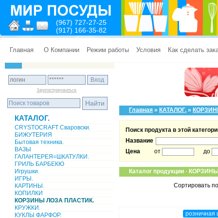
(967) 727-27-25
(917) 166-35-82
Главная
О Компании
Режим работы
Условия
Как сделать зак
Зарегистрироваться
Главная
»
КАТАЛОГ.
»
КОРЗИН
КАТАЛОГ.
CRYSTOCRAFT Сваровски.
Поиск продукта в этой категори
БИЖУТЕРИЯ
Название
Бытовая техника.
ВАЗЫ
Цена
от
до
ГАЛАНТЕРЕЯ=ШКАТУЛКИ.
ГРИЛЬ БАРБЕКЮ
Игрушки.
Каталог продукции
-
КОРЗИНЫ
ИГРЫ.
Сортировать по
КАРТИНЫ.
КОПИЛКИ
КОРЗИНЫ ЛОЗА ПЛАСТИК.
КРУЖКИ.
розничная 
КУКЛЫ ФАРФОР.