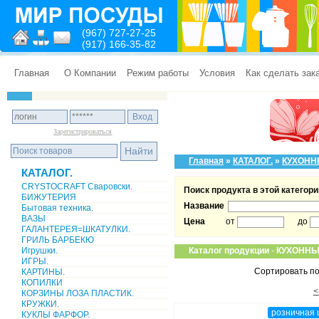
(967) 727-27-25
(917) 166-35-82
Главная
О Компании
Режим работы
Условия
Как сделать зак
Зарегистрироваться
Главная
»
КАТАЛОГ.
»
КУХОНН
КАТАЛОГ.
CRYSTOCRAFT Сваровски.
Поиск продукта в этой категори
БИЖУТЕРИЯ
Название
Бытовая техника.
ВАЗЫ
Цена
от
до
ГАЛАНТЕРЕЯ=ШКАТУЛКИ.
ГРИЛЬ БАРБЕКЮ
Игрушки.
Каталог продукции
-
КУХОННЫ
ИГРЫ.
Сортировать по
КАРТИНЫ.
КОПИЛКИ
<
КОРЗИНЫ ЛОЗА ПЛАСТИК.
КРУЖКИ.
розничная 
КУКЛЫ ФАРФОР.