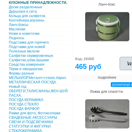
КУХОННЫЕ ПРИНАДЛЕЖНОСТИ.
Ланч-бокс
Доски разделочные
Дуршлаги и сита.
Кольца для салфеток.
Контейнера,корзины.
Ланч-боксы
Масленки
Ножи и ножеточки.
Подносы.
Подставка для горячего.
Подставки для ножей
Полезные мелочи
Салфетки сервировочные.
Код:
26468
Салфетки,губки,ёршики.
Средства измерения
465 руб
Тёрки и овощерезки.
Формы разные
подробнее
МЕЛЬХИОР.Металл+стекло.Акрил.
МЕТАЛЛИЧЕСКАЯ ПОСУДА.
розничная 
Новый год.
ОБЕРЕГИ,ТАЛИСМАНЫ,ФЕН-ШУЙ.
Ложка для спагетти.
ПАСХА.
ПОСУДА КЕРАМИКА
ПОСУДА СТЕКЛО
ПОСУДА ФАРФОР.
Рамки для фото, Фотоколлажи.
СВАДЕБНЫЕ АКСЕССУАРЫ.
СВЕЧИ И ПОДСВЕЧНИКИ.
СТАТУЭТКИ И ФИГУРКИ.
СТЕКЛОКЕРАМИКА.