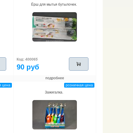
Ёрш для мытья бутылочек.
Код:
400065
90 руб
подробнее
я цена
розничная цена
Зажигалка.