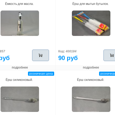
Ёмкость для масла.
Ёрш для мытья бутылок.
857
Код:
400184
руб
90 руб
подробнее
подробнее
розничная цена
рознична
Ёрш силиконовый.
Ёрш силиконовый.