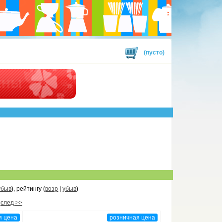
(пусто)
убыв
), рейтингу (
возр
|
убыв
)
след >>
я цена
розничная цена