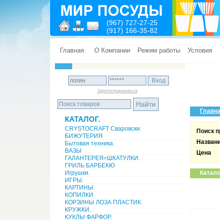
(967) 727-27-25
(917) 166-35-82
Главная
О Компании
Режим работы
Условия
Зарегистрироваться
Главн
КАТАЛОГ.
CRYSTOCRAFT Сваровски.
Поиск п
БИЖУТЕРИЯ
Назван
Бытовая техника.
ВАЗЫ
Цена
ГАЛАНТЕРЕЯ=ШКАТУЛКИ.
ГРИЛЬ БАРБЕКЮ
Игрушки.
Катало
ИГРЫ.
КАРТИНЫ.
КОПИЛКИ
КОРЗИНЫ ЛОЗА ПЛАСТИК.
КРУЖКИ.
КУКЛЫ ФАРФОР.