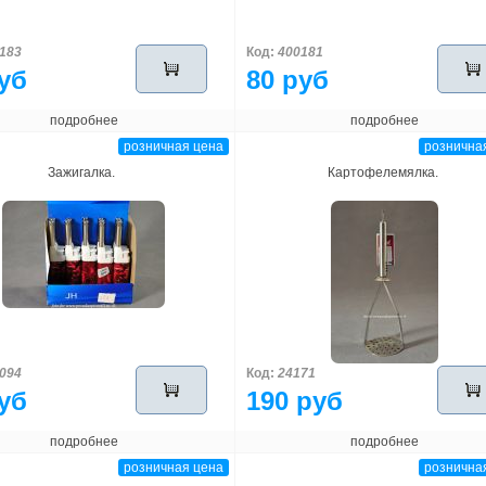
183
Код:
400181
уб
80 руб
подробнее
подробнее
розничная цена
рознична
Зажигалка.
Картофелемялка.
094
Код:
24171
уб
190 руб
подробнее
подробнее
розничная цена
рознична