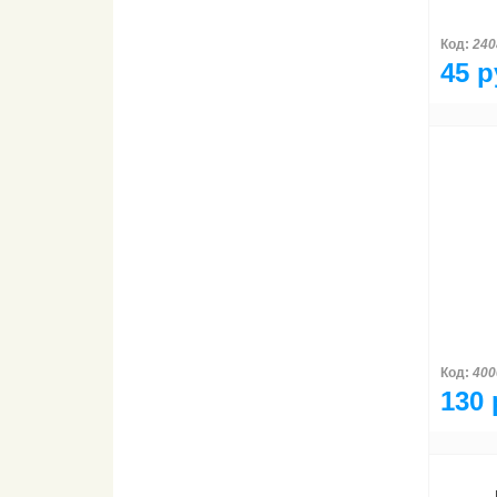
Код:
240
45 р
Код:
400
130 