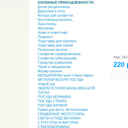
КУХОННЫЕ ПРИНАДЛЕЖНОСТИ.
Доски разделочные
Дуршлаги и сита.
Кольца для салфеток.
Контейнера,корзины.
Ланч-боксы
Масленки
Ножи и ножеточки.
Подносы.
Подставка для горячего.
Подставки для ножей
Полезные мелочи
Салфетки сервировочные.
Код:
241
Салфетки,губки,ёршики.
Средства измерения
220 
Тёрки и овощерезки.
Формы разные
МЕЛЬХИОР.Металл+стекло.Акрил.
МЕТАЛЛИЧЕСКАЯ ПОСУДА.
Новый год.
ОБЕРЕГИ,ТАЛИСМАНЫ,ФЕН-ШУЙ.
ПАСХА.
ПОСУДА КЕРАМИКА
ПОСУДА СТЕКЛО
ПОСУДА ФАРФОР.
Рамки для фото, Фотоколлажи.
СВАДЕБНЫЕ АКСЕССУАРЫ.
СВЕЧИ И ПОДСВЕЧНИКИ.
СТАТУЭТКИ И ФИГУРКИ.
СТЕКЛОКЕРАМИКА.