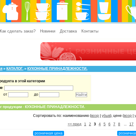
Как сделать заказ?
Новинки
Доставка
Контакты
ая
»
КАТАЛОГ.
»
КУХОННЫЕ ПРИНАДЛЕЖНОСТИ.
родукта в этой категории
ие
от
до
г продукции
-
КУХОННЫЕ ПРИНАДЛЕЖНОСТИ.
Сортировать по: наименованию (
возр
|
убыв
), цене (
возр
|
<< пред
1
2
3
4
5
6
7
8
...
17
розничная цена
рознична