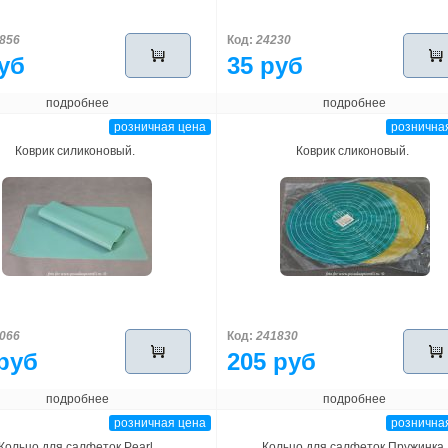
856
Код:
24230
уб
35 руб
подробнее
подробнее
розничная цена
рознична
Коврик силиконовый.
Коврик сликоновый.
066
Код:
241830
руб
205 руб
подробнее
подробнее
розничная цена
рознична
Кольцо для салфеток Pearl
Кольцо для салфеток Пружинка