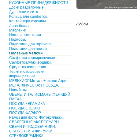
КУХОННЫЕ ПРИНАДЛЕЖНОСТИ.
Доски разделочные
Дуршлаги и сита.
Кольца для салфеток.
Контейнера,корзины.
26*8см.
Ланч-боксы
Масленки
Ножи и ножеточки.
Подносы.
Подставка для горячего.
Подставки для ножей
Полезные мелочи
Салфетки сервировочные.
Салфетки,губки,ёршики.
Средства измерения
Тёрки и овощерезки.
Формы разные
МЕЛЬХИОР.Металл+стекло.Акрил.
МЕТАЛЛИЧЕСКАЯ ПОСУДА.
Новый год.
ОБЕРЕГИ,ТАЛИСМАНЫ,ФЕН-ШУЙ.
ПАСХА.
ПОСУДА КЕРАМИКА
ПОСУДА СТЕКЛО
ПОСУДА ФАРФОР.
Рамки для фото, Фотоколлажи.
СВАДЕБНЫЕ АКСЕССУАРЫ.
СВЕЧИ И ПОДСВЕЧНИКИ.
СТАТУЭТКИ И ФИГУРКИ.
СТЕКЛОКЕРАМИКА.