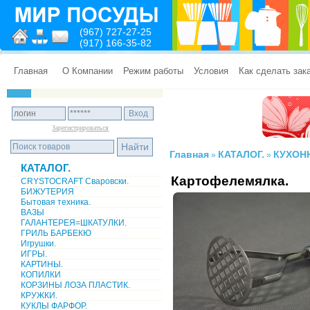
(967) 727-27-25
(917) 166-35-82
Главная
О Компании
Режим работы
Условия
Как сделать зак
Зарегистрироваться
Главная
КАТАЛОГ.
КУХОН
»
»
КАТАЛОГ.
Картофелемялка.
CRYSTOCRAFT Сваровски.
БИЖУТЕРИЯ
Бытовая техника.
ВАЗЫ
ГАЛАНТЕРЕЯ=ШКАТУЛКИ.
ГРИЛЬ БАРБЕКЮ
Игрушки.
ИГРЫ.
КАРТИНЫ.
КОПИЛКИ
КОРЗИНЫ ЛОЗА ПЛАСТИК.
КРУЖКИ.
КУКЛЫ ФАРФОР.