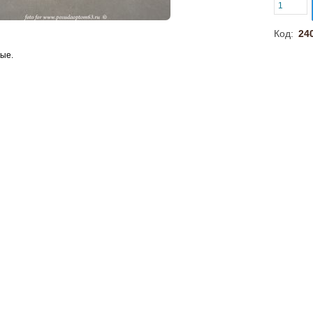
Код:
24
лые.