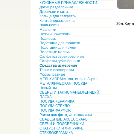
КУХОННЫЕ ПРИНАДЛЕЖНОСТИ.
Доски разделочные
Дуршлаги и сита.
Кольца для салфеток.
Контейнера,корзины.
20кг. Круг
Ланч-боксы
Масленки
Ножи и ножеточки.
Подносы.
Подставка для горячего.
Подставки для ножей
Полезные мелочи
Салфетки сервировочные.
Салфетки,губки,ёршики.
Средства измерения
Тёрки и овощерезки.
Формы разные
МЕЛЬХИОР.Металл+стекло.Акрил.
МЕТАЛЛИЧЕСКАЯ ПОСУДА.
Новый год.
ОБЕРЕГИ,ТАЛИСМАНЫ,ФЕН-ШУЙ.
ПАСХА.
ПОСУДА КЕРАМИКА
ПОСУДА СТЕКЛО
ПОСУДА ФАРФОР.
Рамки для фото, Фотоколлажи.
СВАДЕБНЫЕ АКСЕССУАРЫ.
СВЕЧИ И ПОДСВЕЧНИКИ.
СТАТУЭТКИ И ФИГУРКИ.
СТЕКЛОКЕРАМИКА.