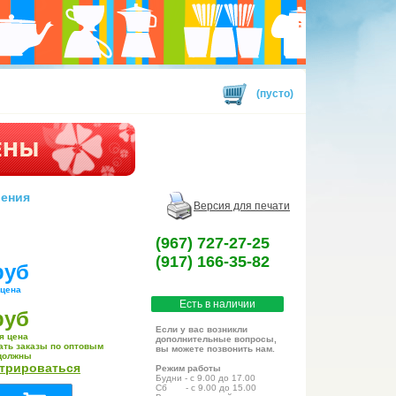
(пусто)
рения
Версия для печати
(967) 727-27-25
(917) 166-35-82
руб
 цена
Есть в наличии
руб
Если у вас возникли
я цена
дополнительные вопросы,
ать заказы по оптовым
вы можете позвонить нам.
должны
стрироваться
Режим работы
Будни - с 9.00 до 17.00
Сб - с 9.00 до 15.00