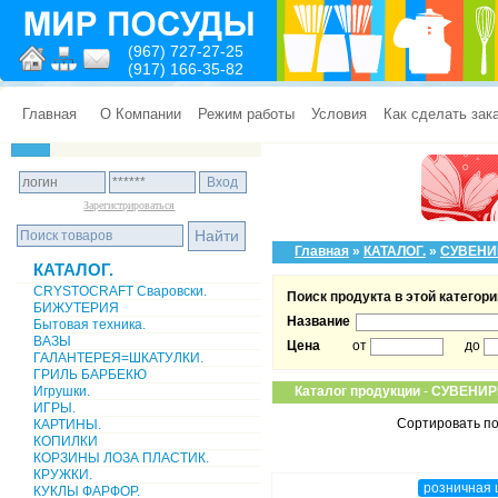
(967) 727-27-25
(917) 166-35-82
Главная
О Компании
Режим работы
Условия
Как сделать зак
Зарегистрироваться
Главная
»
КАТАЛОГ.
»
СУВЕНИ
КАТАЛОГ.
CRYSTOCRAFT Сваровски.
Поиск продукта в этой категори
БИЖУТЕРИЯ
Название
Бытовая техника.
ВАЗЫ
Цена
от
до
ГАЛАНТЕРЕЯ=ШКАТУЛКИ.
ГРИЛЬ БАРБЕКЮ
Игрушки.
Каталог продукции
-
СУВЕНИР
ИГРЫ.
Сортировать по
КАРТИНЫ.
КОПИЛКИ
КОРЗИНЫ ЛОЗА ПЛАСТИК.
КРУЖКИ.
розничная 
КУКЛЫ ФАРФОР.