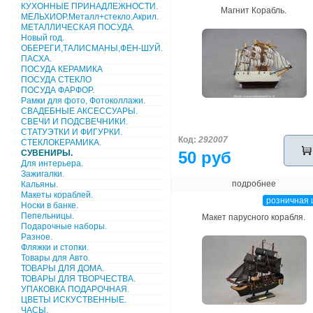
КУХОННЫЕ ПРИНАДЛЕЖНОСТИ.
Магнит Корабль.
МЕЛЬХИОР.Металл+стекло.Акрил.
МЕТАЛЛИЧЕСКАЯ ПОСУДА.
Новый год.
ОБЕРЕГИ,ТАЛИСМАНЫ,ФЕН-ШУЙ.
ПАСХА.
ПОСУДА КЕРАМИКА
ПОСУДА СТЕКЛО
ПОСУДА ФАРФОР.
Рамки для фото, Фотоколлажи.
СВАДЕБНЫЕ АКСЕССУАРЫ.
СВЕЧИ И ПОДСВЕЧНИКИ.
СТАТУЭТКИ И ФИГУРКИ.
Код:
292007
СТЕКЛОКЕРАМИКА.
СУВЕНИРЫ.
50 руб
Для интерьера.
Зажигалки.
подробнее
Кальяны.
Макеты кораблей.
розничная 
Носки в банке.
Пепельницы.
Макет парусного корабля.
Подарочные наборы.
Разное.
Фляжки и стопки.
Товары для Авто.
ТОВАРЫ ДЛЯ ДОМА.
ТОВАРЫ ДЛЯ ТВОРЧЕСТВА.
УПАКОВКА ПОДАРОЧНАЯ.
ЦВЕТЫ ИСКУСТВЕННЫЕ.
ЧАСЫ.