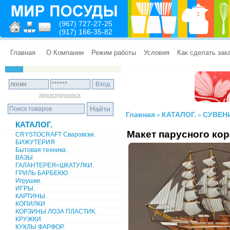
(967) 727-27-25
(917) 166-35-82
Главная
О Компании
Режим работы
Условия
Как сделать зак
Зарегистрироваться
Главная
КАТАЛОГ.
СУВЕН
»
»
КАТАЛОГ.
Макет парусного кор
CRYSTOCRAFT Сваровски.
БИЖУТЕРИЯ
Бытовая техника.
ВАЗЫ
ГАЛАНТЕРЕЯ=ШКАТУЛКИ.
ГРИЛЬ БАРБЕКЮ
Игрушки.
ИГРЫ.
КАРТИНЫ.
КОПИЛКИ
КОРЗИНЫ ЛОЗА ПЛАСТИК.
КРУЖКИ.
КУКЛЫ ФАРФОР.