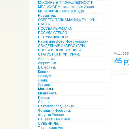
КУХОННЫЕ ПРИНАДЛЕЖНОСТИ.
МЕЛЬХИОР.Металл+стекло.Акрил.
МЕТАЛЛИЧЕСКАЯ ПОСУДА.
Новый год.
ОБЕРЕГИ,ТАЛИСМАНЫ,ФЕН-ШУЙ.
ПАСХА.
ПОСУДА КЕРАМИКА
ПОСУДА СТЕКЛО
ПОСУДА ФАРФОР.
Рамки для фото, Фотоколлажи.
СВАДЕБНЫЕ АКСЕССУАРЫ.
СВЕЧИ И ПОДСВЕЧНИКИ.
Код:
136
СТАТУЭТКИ И ФИГУРКИ.
Ангелочки.
45 р
Африканки.
Балерины.
Кошки.
Лошади.
Люди.
Лягушки.
Магниты.
Медвежата.
Птицы.
Слоны.
Статуэтки под бронзу.
Фемиды и Фортуны.
Фигурки Разное.
СТЕКЛОКЕРАМИКА.
СУВЕНИРЫ.
Товары для Авто.