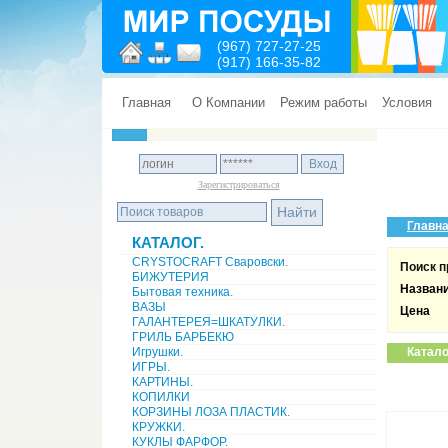
(967) 727-27-25
(917) 166-35-82
Главная
О Компании
Режим работы
Условия
Зарегистрироваться
Главн
КАТАЛОГ.
CRYSTOCRAFT Сваровски.
Поиск п
БИЖУТЕРИЯ
Назван
Бытовая техника.
ВАЗЫ
Цена
ГАЛАНТЕРЕЯ=ШКАТУЛКИ.
ГРИЛЬ БАРБЕКЮ
Игрушки.
Катало
ИГРЫ.
КАРТИНЫ.
КОПИЛКИ
КОРЗИНЫ ЛОЗА ПЛАСТИК.
КРУЖКИ.
КУКЛЫ ФАРФОР.