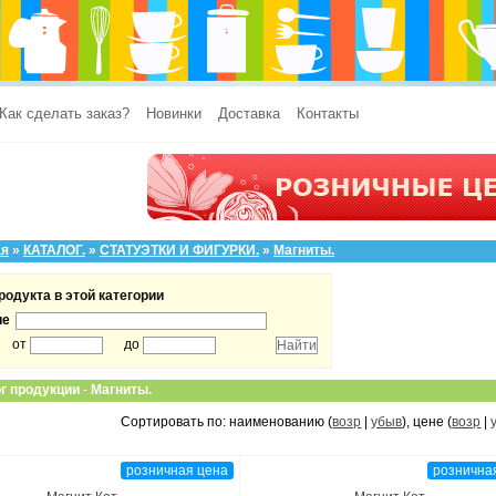
Как сделать заказ?
Новинки
Доставка
Контакты
ая
»
КАТАЛОГ.
»
СТАТУЭТКИ И ФИГУРКИ.
»
Магниты.
родукта в этой категории
ие
от
до
г продукции
-
Магниты.
Сортировать по: наименованию (
возр
|
убыв
), цене (
возр
|
розничная цена
рознична