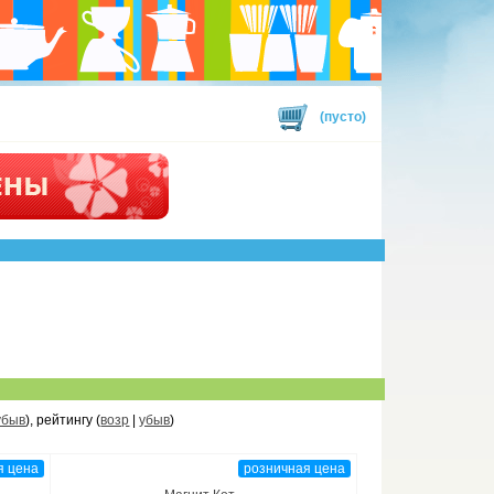
(пусто)
убыв
), рейтингу (
возр
|
убыв
)
я цена
розничная цена