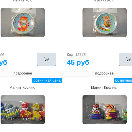
Магнит Кот.
Магнит Кот.
44
Код:
13648
уб
45 руб
подробнее
подробнее
розничная цена
рознична
Магнит Кролик.
Магнит Кролик.