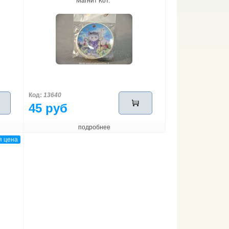
Магнит Кот.
Код:
13640
45 руб
подробнее
я цена