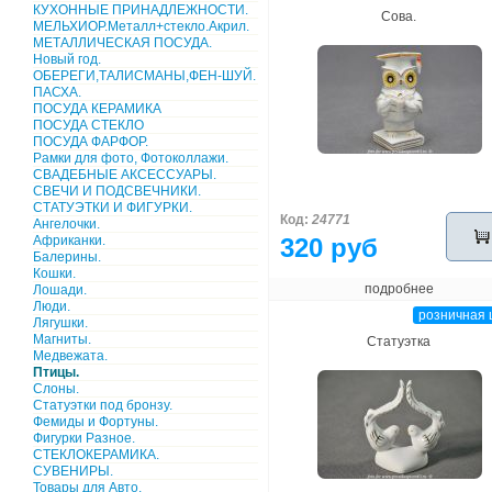
КУХОННЫЕ ПРИНАДЛЕЖНОСТИ.
Сова.
МЕЛЬХИОР.Металл+стекло.Акрил.
МЕТАЛЛИЧЕСКАЯ ПОСУДА.
Новый год.
ОБЕРЕГИ,ТАЛИСМАНЫ,ФЕН-ШУЙ.
ПАСХА.
ПОСУДА КЕРАМИКА
ПОСУДА СТЕКЛО
ПОСУДА ФАРФОР.
Рамки для фото, Фотоколлажи.
СВАДЕБНЫЕ АКСЕССУАРЫ.
СВЕЧИ И ПОДСВЕЧНИКИ.
СТАТУЭТКИ И ФИГУРКИ.
Код:
24771
Ангелочки.
Африканки.
320 руб
Балерины.
Кошки.
подробнее
Лошади.
Люди.
розничная 
Лягушки.
Магниты.
Статуэтка
Медвежата.
Птицы.
Слоны.
Статуэтки под бронзу.
Фемиды и Фортуны.
Фигурки Разное.
СТЕКЛОКЕРАМИКА.
СУВЕНИРЫ.
Товары для Авто.