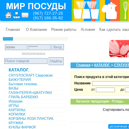
(967) 727-27-25
(917) 166-35-82
Главная
О Компании
Режим работы
Условия
Как сделать зак
Зарегистрироваться
Главная
»
КАТАЛОГ.
»
СТАТУЭТ
КАТАЛОГ.
CRYSTOCRAFT Сваровски.
Поиск продукта в этой категори
БИЖУТЕРИЯ
Название
Бытовая техника.
ВАЗЫ
Цена
от
до
ГАЛАНТЕРЕЯ=ШКАТУЛКИ.
ГРИЛЬ БАРБЕКЮ
Игрушки.
Каталог продукции
-
Птицы.
ИГРЫ.
Сортировать по
КАРТИНЫ.
КОПИЛКИ
КОРЗИНЫ ЛОЗА ПЛАСТИК.
КРУЖКИ.
розничная 
КУКЛЫ ФАРФОР.