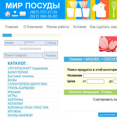
(967) 727-27-25
(917) 166-35-82
Главная
О Компании
Режим работы
Условия
Как сделать зак
Зарегистрироваться
Главная
»
КАТАЛОГ.
»
СТАТУЭТ
КАТАЛОГ.
CRYSTOCRAFT Сваровски.
Поиск продукта в этой категори
БИЖУТЕРИЯ
Название
Бытовая техника.
ВАЗЫ
Цена
от
до
ГАЛАНТЕРЕЯ=ШКАТУЛКИ.
ГРИЛЬ БАРБЕКЮ
Игрушки.
Каталог продукции
-
Птицы.
ИГРЫ.
Сортировать по
КАРТИНЫ.
КОПИЛКИ
КОРЗИНЫ ЛОЗА ПЛАСТИК.
КРУЖКИ.
розничная 
КУКЛЫ ФАРФОР.