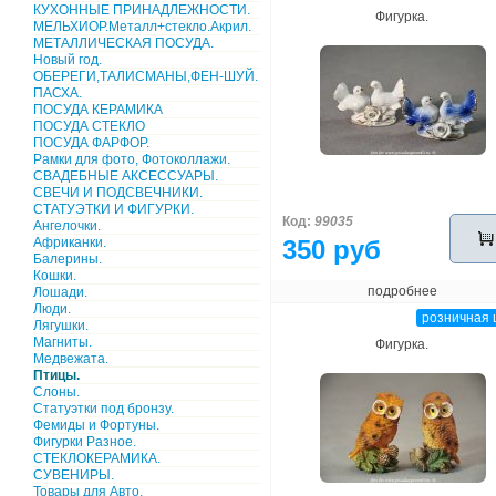
КУХОННЫЕ ПРИНАДЛЕЖНОСТИ.
Фигурка.
МЕЛЬХИОР.Металл+стекло.Акрил.
МЕТАЛЛИЧЕСКАЯ ПОСУДА.
Новый год.
ОБЕРЕГИ,ТАЛИСМАНЫ,ФЕН-ШУЙ.
ПАСХА.
ПОСУДА КЕРАМИКА
ПОСУДА СТЕКЛО
ПОСУДА ФАРФОР.
Рамки для фото, Фотоколлажи.
СВАДЕБНЫЕ АКСЕССУАРЫ.
СВЕЧИ И ПОДСВЕЧНИКИ.
СТАТУЭТКИ И ФИГУРКИ.
Код:
99035
Ангелочки.
Африканки.
350 руб
Балерины.
Кошки.
подробнее
Лошади.
Люди.
розничная 
Лягушки.
Магниты.
Фигурка.
Медвежата.
Птицы.
Слоны.
Статуэтки под бронзу.
Фемиды и Фортуны.
Фигурки Разное.
СТЕКЛОКЕРАМИКА.
СУВЕНИРЫ.
Товары для Авто.