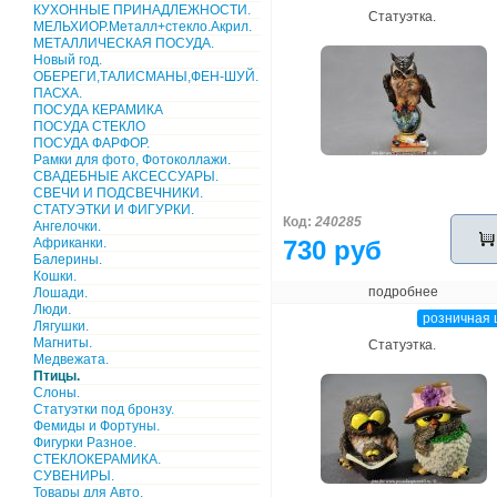
КУХОННЫЕ ПРИНАДЛЕЖНОСТИ.
Статуэтка.
МЕЛЬХИОР.Металл+стекло.Акрил.
МЕТАЛЛИЧЕСКАЯ ПОСУДА.
Новый год.
ОБЕРЕГИ,ТАЛИСМАНЫ,ФЕН-ШУЙ.
ПАСХА.
ПОСУДА КЕРАМИКА
ПОСУДА СТЕКЛО
ПОСУДА ФАРФОР.
Рамки для фото, Фотоколлажи.
СВАДЕБНЫЕ АКСЕССУАРЫ.
СВЕЧИ И ПОДСВЕЧНИКИ.
СТАТУЭТКИ И ФИГУРКИ.
Код:
240285
Ангелочки.
Африканки.
730 руб
Балерины.
Кошки.
подробнее
Лошади.
Люди.
розничная 
Лягушки.
Магниты.
Статуэтка.
Медвежата.
Птицы.
Слоны.
Статуэтки под бронзу.
Фемиды и Фортуны.
Фигурки Разное.
СТЕКЛОКЕРАМИКА.
СУВЕНИРЫ.
Товары для Авто.