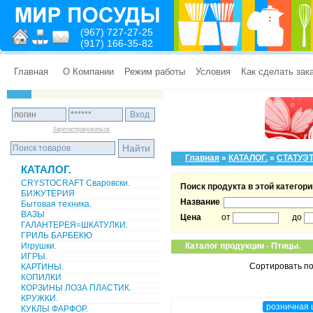
(967) 727-27-25
(917) 166-35-82
Главная
О Компании
Режим работы
Условия
Как сделать зак
Зарегистрироваться
Главная
»
КАТАЛОГ.
»
СТАТУЭТ
КАТАЛОГ.
CRYSTOCRAFT Сваровски.
Поиск продукта в этой категори
БИЖУТЕРИЯ
Название
Бытовая техника.
ВАЗЫ
Цена
от
до
ГАЛАНТЕРЕЯ=ШКАТУЛКИ.
ГРИЛЬ БАРБЕКЮ
Игрушки.
Каталог продукции
-
Птицы.
ИГРЫ.
Сортировать по
КАРТИНЫ.
КОПИЛКИ
КОРЗИНЫ ЛОЗА ПЛАСТИК.
КРУЖКИ.
розничная 
КУКЛЫ ФАРФОР.