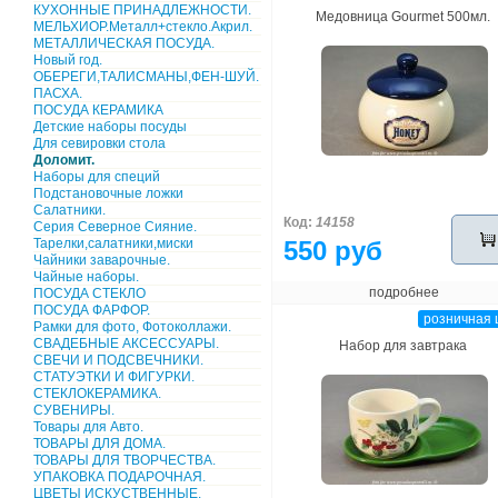
КУХОННЫЕ ПРИНАДЛЕЖНОСТИ.
Медовница Gourmet 500мл.
МЕЛЬХИОР.Металл+стекло.Акрил.
МЕТАЛЛИЧЕСКАЯ ПОСУДА.
Новый год.
ОБЕРЕГИ,ТАЛИСМАНЫ,ФЕН-ШУЙ.
ПАСХА.
ПОСУДА КЕРАМИКА
Детские наборы посуды
Для севировки стола
Доломит.
Наборы для специй
Подстановочные ложки
Салатники.
Код:
14158
Серия Северное Сияние.
Тарелки,салатники,миски
550 руб
Чайники заварочные.
Чайные наборы.
подробнее
ПОСУДА СТЕКЛО
ПОСУДА ФАРФОР.
розничная 
Рамки для фото, Фотоколлажи.
СВАДЕБНЫЕ АКСЕССУАРЫ.
Набор для завтрака
СВЕЧИ И ПОДСВЕЧНИКИ.
СТАТУЭТКИ И ФИГУРКИ.
СТЕКЛОКЕРАМИКА.
СУВЕНИРЫ.
Товары для Авто.
ТОВАРЫ ДЛЯ ДОМА.
ТОВАРЫ ДЛЯ ТВОРЧЕСТВА.
УПАКОВКА ПОДАРОЧНАЯ.
ЦВЕТЫ ИСКУСТВЕННЫЕ.