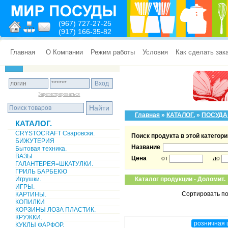
(967) 727-27-25
(917) 166-35-82
Главная
О Компании
Режим работы
Условия
Как сделать зак
Зарегистрироваться
Главная
»
КАТАЛОГ.
»
ПОСУДА
КАТАЛОГ.
CRYSTOCRAFT Сваровски.
Поиск продукта в этой категори
БИЖУТЕРИЯ
Название
Бытовая техника.
ВАЗЫ
Цена
от
до
ГАЛАНТЕРЕЯ=ШКАТУЛКИ.
ГРИЛЬ БАРБЕКЮ
Игрушки.
Каталог продукции
-
Доломит.
ИГРЫ.
Сортировать по
КАРТИНЫ.
КОПИЛКИ
КОРЗИНЫ ЛОЗА ПЛАСТИК.
КРУЖКИ.
розничная 
КУКЛЫ ФАРФОР.