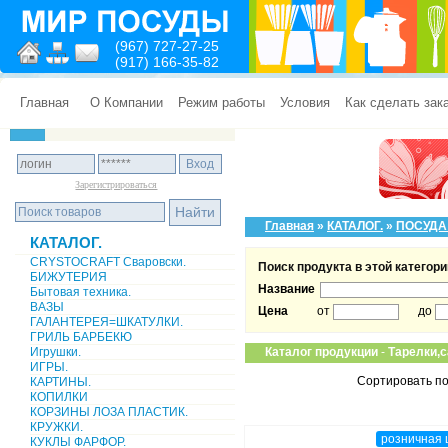
(967) 727-27-25
(917) 166-35-82
Главная
О Компании
Режим работы
Условия
Как сделать зак
Зарегистрироваться
Главная
»
КАТАЛОГ.
»
ПОСУДА
КАТАЛОГ.
CRYSTOCRAFT Сваровски.
Поиск продукта в этой категори
БИЖУТЕРИЯ
Название
Бытовая техника.
ВАЗЫ
Цена
от
до
ГАЛАНТЕРЕЯ=ШКАТУЛКИ.
ГРИЛЬ БАРБЕКЮ
Игрушки.
Каталог продукции
-
Тарелки,с
ИГРЫ.
Сортировать по
КАРТИНЫ.
КОПИЛКИ
КОРЗИНЫ ЛОЗА ПЛАСТИК.
КРУЖКИ.
розничная 
КУКЛЫ ФАРФОР.