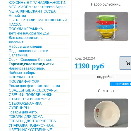
КУХОННЫЕ ПРИНАДЛЕЖНОСТИ.
Набор бульонниц.
МЕЛЬХИОР.Металл+стекло.Акрил.
МЕТАЛЛИЧЕСКАЯ ПОСУДА.
Новый год.
ОБЕРЕГИ,ТАЛИСМАНЫ,ФЕН-ШУЙ.
ПАСХА.
ПОСУДА КЕРАМИКА
Детские наборы посуды
Для севировки стола
Доломит.
Наборы для специй
Подстановочные ложки
Салатники.
Код:
241124
Серия Северное Сияние.
Тарелки,салатники,миски
1190 руб
Чайники заварочные.
Чайные наборы.
подробнее
ПОСУДА СТЕКЛО
ПОСУДА ФАРФОР.
розничная 
Рамки для фото, Фотоколлажи.
СВАДЕБНЫЕ АКСЕССУАРЫ.
Салатник
СВЕЧИ И ПОДСВЕЧНИКИ.
СТАТУЭТКИ И ФИГУРКИ.
СТЕКЛОКЕРАМИКА.
СУВЕНИРЫ.
Товары для Авто.
ТОВАРЫ ДЛЯ ДОМА.
ТОВАРЫ ДЛЯ ТВОРЧЕСТВА.
УПАКОВКА ПОДАРОЧНАЯ.
ЦВЕТЫ ИСКУСТВЕННЫЕ.