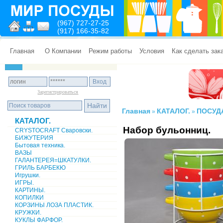
(967) 727-27-25
(917) 166-35-82
Главная
О Компании
Режим работы
Условия
Как сделать зак
Зарегистрироваться
Главная
КАТАЛОГ.
ПОСУД
»
»
КАТАЛОГ.
Набор бульонниц.
CRYSTOCRAFT Сваровски.
БИЖУТЕРИЯ
Бытовая техника.
ВАЗЫ
ГАЛАНТЕРЕЯ=ШКАТУЛКИ.
ГРИЛЬ БАРБЕКЮ
Игрушки.
ИГРЫ.
КАРТИНЫ.
КОПИЛКИ
КОРЗИНЫ ЛОЗА ПЛАСТИК.
КРУЖКИ.
КУКЛЫ ФАРФОР.