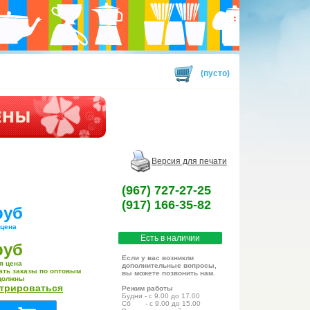
(пусто)
Версия для печати
(967) 727-27-25
(917) 166-35-82
руб
 цена
Есть в наличии
руб
Если у вас возникли
я цена
дополнительные вопросы,
ать заказы по оптовым
вы можете позвонить нам.
должны
стрироваться
Режим работы
Будни - с 9.00 до 17.00
Сб - с 9.00 до 15.00