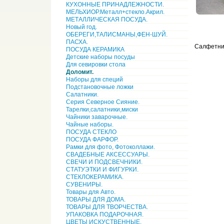
КУХОННЫЕ ПРИНАДЛЕЖНОСТИ.
МЕЛЬХИОР.Металл+стекло.Акрил.
МЕТАЛЛИЧЕСКАЯ ПОСУДА.
Новый год.
ОБЕРЕГИ,ТАЛИСМАНЫ,ФЕН-ШУЙ.
ПАСХА.
Салфетниц
ПОСУДА КЕРАМИКА
Детские наборы посуды
Для севировки стола
Доломит.
Наборы для специй
Подстановочные ложки
Салатники.
Серия Северное Сияние.
Тарелки,салатники,миски
Чайники заварочные.
Чайные наборы.
ПОСУДА СТЕКЛО
ПОСУДА ФАРФОР.
Рамки для фото, Фотоколлажи.
СВАДЕБНЫЕ АКСЕССУАРЫ.
СВЕЧИ И ПОДСВЕЧНИКИ.
СТАТУЭТКИ И ФИГУРКИ.
СТЕКЛОКЕРАМИКА.
СУВЕНИРЫ.
Товары для Авто.
ТОВАРЫ ДЛЯ ДОМА.
ТОВАРЫ ДЛЯ ТВОРЧЕСТВА.
УПАКОВКА ПОДАРОЧНАЯ.
ЦВЕТЫ ИСКУСТВЕННЫЕ.