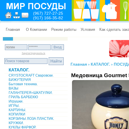
(967) 727-27-25
(917) 166-35-82
Главная
О Компании
Режим работы
Условия
Как сделать зак
Зарегистрироваться
Главная
КАТАЛОГ.
ПОСУД
»
»
КАТАЛОГ.
Медовница Gourmet 
CRYSTOCRAFT Сваровски.
БИЖУТЕРИЯ
Бытовая техника.
ВАЗЫ
ГАЛАНТЕРЕЯ=ШКАТУЛКИ.
ГРИЛЬ БАРБЕКЮ
Игрушки.
ИГРЫ.
КАРТИНЫ.
КОПИЛКИ
КОРЗИНЫ ЛОЗА ПЛАСТИК.
КРУЖКИ.
КУКЛЫ ФАРФОР.