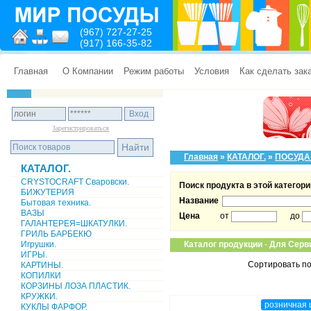
(967) 727-27-25
(917) 166-35-82
Главная
О Компании
Режим работы
Условия
Как сделать зак
Зарегистрироваться
Главная
»
КАТАЛОГ.
»
ПОСУДА
КАТАЛОГ.
CRYSTOCRAFT Сваровски.
Поиск продукта в этой категори
БИЖУТЕРИЯ
Название
Бытовая техника.
ВАЗЫ
Цена
от
до
ГАЛАНТЕРЕЯ=ШКАТУЛКИ.
ГРИЛЬ БАРБЕКЮ
Игрушки.
Каталог продукции
-
Для Серв
ИГРЫ.
Сортировать по
КАРТИНЫ.
КОПИЛКИ
КОРЗИНЫ ЛОЗА ПЛАСТИК.
КРУЖКИ.
розничная 
КУКЛЫ ФАРФОР.