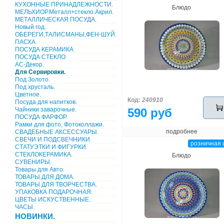
КУХОННЫЕ ПРИНАДЛЕЖНОСТИ.
Блюдо
МЕЛЬХИОР.Металл+стекло.Акрил.
МЕТАЛЛИЧЕСКАЯ ПОСУДА.
Новый год.
ОБЕРЕГИ,ТАЛИСМАНЫ,ФЕН-ШУЙ.
ПАСХА.
ПОСУДА КЕРАМИКА
ПОСУДА СТЕКЛО
АС-Декор.
Для Сервировки.
Под Золото.
Под хрусталь.
Цветное.
Код:
240910
Посуда для напитков.
Чайники заварочные.
590 руб
ПОСУДА ФАРФОР.
Рамки для фото, Фотоколлажи.
подробнее
СВАДЕБНЫЕ АКСЕССУАРЫ.
СВЕЧИ И ПОДСВЕЧНИКИ.
розничная 
СТАТУЭТКИ И ФИГУРКИ.
СТЕКЛОКЕРАМИКА.
Блюдо
СУВЕНИРЫ.
Товары для Авто.
ТОВАРЫ ДЛЯ ДОМА.
ТОВАРЫ ДЛЯ ТВОРЧЕСТВА.
УПАКОВКА ПОДАРОЧНАЯ.
ЦВЕТЫ ИСКУСТВЕННЫЕ.
ЧАСЫ.
НОВИНКИ.