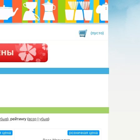
(пусто)
убыв
), рейтингу (
возр
|
убыв
)
я цена
розничная цена