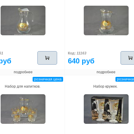
61
Код:
11163
руб
640 руб
подробнее
подробнее
розничная цена
рознична
Набор для напитков.
Набор кружек.