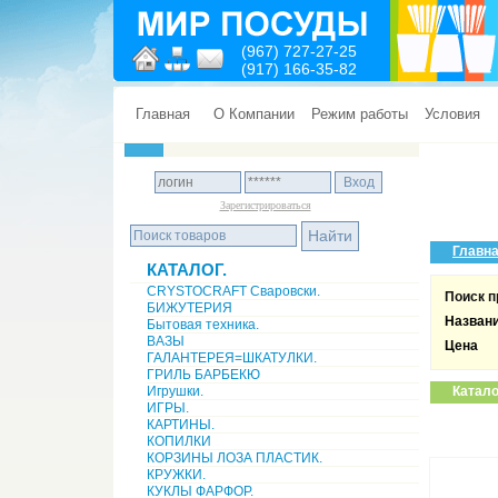
(967) 727-27-25
(917) 166-35-82
Главная
О Компании
Режим работы
Условия
Зарегистрироваться
Главн
КАТАЛОГ.
CRYSTOCRAFT Сваровски.
Поиск п
БИЖУТЕРИЯ
Назван
Бытовая техника.
ВАЗЫ
Цена
ГАЛАНТЕРЕЯ=ШКАТУЛКИ.
ГРИЛЬ БАРБЕКЮ
Игрушки.
Катало
ИГРЫ.
КАРТИНЫ.
КОПИЛКИ
КОРЗИНЫ ЛОЗА ПЛАСТИК.
КРУЖКИ.
КУКЛЫ ФАРФОР.