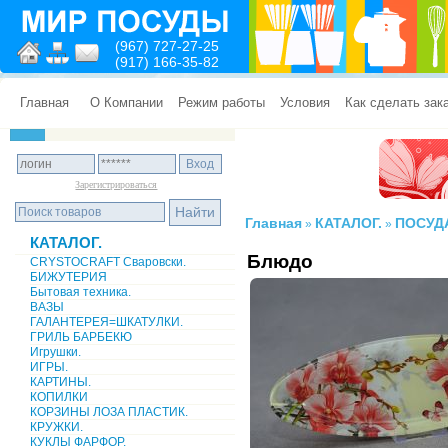
(967) 727-27-25
(917) 166-35-82
Главная
О Компании
Режим работы
Условия
Как сделать зак
Зарегистрироваться
Главная
КАТАЛОГ.
ПОСУД
»
»
КАТАЛОГ.
Блюдо
CRYSTOCRAFT Сваровски.
БИЖУТЕРИЯ
Бытовая техника.
ВАЗЫ
ГАЛАНТЕРЕЯ=ШКАТУЛКИ.
ГРИЛЬ БАРБЕКЮ
Игрушки.
ИГРЫ.
КАРТИНЫ.
КОПИЛКИ
КОРЗИНЫ ЛОЗА ПЛАСТИК.
КРУЖКИ.
КУКЛЫ ФАРФОР.