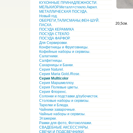
КУХОННЫЕ ПРИНАДЛЕЖНОСТИ.
МЕЛЬХИОР.Металл+стекло.Акрил.
МЕТАЛЛИЧЕСКАЯ ПОСУДА.
Новый год.
ОБЕРЕГИ,ТАЛИСМАНЫ,ФЕН-ШУЙ.
20,5см.
ПАСХА.
ПОСУДА КЕРАМИКА
ПОСУДА СТЕКЛО
ПОСУДА ФАРФОР.
Для Сервировки.
Конфетницы и Фруктовницы.
Кофейные наборы и сервизы.
Салатники.
Салфетницы.
Сахарницы и Банки.
Серия Naturel.
Серия Maria Gold./Rose.
Серия Mullticolor
Серия Маршмеллоу.
Серия Полевые цветы.
Серия Флоренс.
Солонки и подставки д/зубочисток.
Столовые наборы и сервизы.
Тарелки и Блюда.
Чайники заварочные.
Чайные наборы и сервизы.
Этажерки.
Рамки для фото, Фотоколлажи.
СВАДЕБНЫЕ АКСЕССУАРЫ.
СВЕЧИ И ПОДСВЕЧНИКИ.