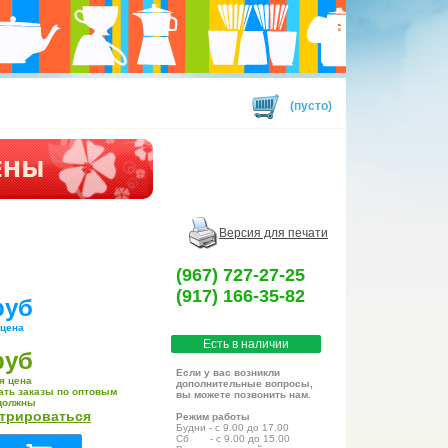
(пусто)
Версия для печати
(967) 727-27-25
(917) 166-35-82
руб
 цена
Есть в наличии
руб
Если у вас возникли
я цена
дополнительные вопросы,
ать заказы по оптовым
вы можете позвонить нам.
должны
стрироваться
Режим работы
Будни - с 9.00 до 17.00
Сб - с 9.00 до 15.00