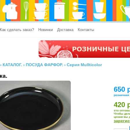
Как сделать заказ?
Новинки
Доставка
Контакты
КАТАЛОГ.
ПОСУДА ФАРФОР.
Серия Mullticolor
»
»
»
ка.
650 
розничная
420 
это оптова
Чтобы дел
ценам вы 
зареги