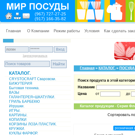
(967) 727-27-25
(917) 166-35-82
Главная
О Компании
Режим работы
Условия
Как сделать зак
Зарегистрироваться
Главная
»
КАТАЛОГ.
»
ПОСУДА
КАТАЛОГ.
CRYSTOCRAFT Сваровски.
Поиск продукта в этой категори
БИЖУТЕРИЯ
Название
Бытовая техника.
ВАЗЫ
Цена
от
до
ГАЛАНТЕРЕЯ=ШКАТУЛКИ.
ГРИЛЬ БАРБЕКЮ
Игрушки.
Каталог продукции
-
Серия Фл
ИГРЫ.
Сортировать по
КАРТИНЫ.
КОПИЛКИ
КОРЗИНЫ ЛОЗА ПЛАСТИК.
розничная 
КРУЖКИ.
КУКЛЫ ФАРФОР.