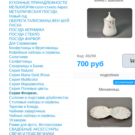
Банка с крышкой.
КУХОННЫЕ ПРИНАДЛЕЖНОСТИ.
МЕЛЬХИОР.Металл+стекло.Акрил.
МЕТАЛЛИЧЕСКАЯ ПОСУДА.
Новый год.
ОБЕРЕГИ,ТАЛИСМАНЫ,ФЕН-ШУЙ.
ПАСХА.
ПОСУДА КЕРАМИКА
ПОСУДА СТЕКЛО
ПОСУДА ФАРФОР.
Для Сервировки.
Конфетницы и Фруктовницы.
Кофейные наборы и сервизы.
Код:
86296
Салатники.
Салфетницы.
700 руб
Сахарницы и Банки.
Серия Naturel.
Серия Maria Gold./Rose.
подробнее
Серия Mullticolor
розничная 
Серия Маршмеллоу.
Серия Полевые цветы.
Менажница.
Серия Флоренс.
Солонки и подставки д/зубочисток.
Столовые наборы и сервизы.
Тарелки и Блюда.
Чайники заварочные.
Чайные наборы и сервизы.
Этажерки.
Рамки для фото, Фотоколлажи.
СВАДЕБНЫЕ АКСЕССУАРЫ.
СВЕЧИ И ПОДСВЕЧНИКИ.