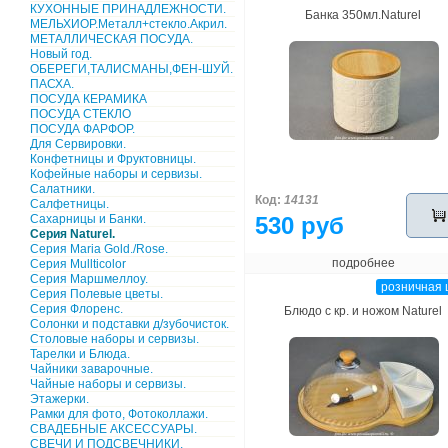
КУХОННЫЕ ПРИНАДЛЕЖНОСТИ.
Банка 350мл.Naturel
МЕЛЬХИОР.Металл+стекло.Акрил.
МЕТАЛЛИЧЕСКАЯ ПОСУДА.
Новый год.
ОБЕРЕГИ,ТАЛИСМАНЫ,ФЕН-ШУЙ.
ПАСХА.
ПОСУДА КЕРАМИКА
ПОСУДА СТЕКЛО
ПОСУДА ФАРФОР.
Для Сервировки.
Конфетницы и Фруктовницы.
Кофейные наборы и сервизы.
Салатники.
Код:
14131
Салфетницы.
Сахарницы и Банки.
530 руб
Серия Naturel.
Серия Maria Gold./Rose.
подробнее
Серия Mullticolor
Серия Маршмеллоу.
розничная 
Серия Полевые цветы.
Серия Флоренс.
Блюдо с кр. и ножом Naturel
Солонки и подставки д/зубочисток.
Столовые наборы и сервизы.
Тарелки и Блюда.
Чайники заварочные.
Чайные наборы и сервизы.
Этажерки.
Рамки для фото, Фотоколлажи.
СВАДЕБНЫЕ АКСЕССУАРЫ.
СВЕЧИ И ПОДСВЕЧНИКИ.