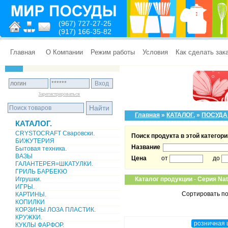
(967) 727-27-25
(917) 166-35-82
Главная
О Компании
Режим работы
Условия
Как сделать зак
Зарегистрироваться
Главная
»
КАТАЛОГ.
»
ПОСУДА
КАТАЛОГ.
CRYSTOCRAFT Сваровски.
Поиск продукта в этой категори
БИЖУТЕРИЯ
Название
Бытовая техника.
ВАЗЫ
Цена
от
до
ГАЛАНТЕРЕЯ=ШКАТУЛКИ.
ГРИЛЬ БАРБЕКЮ
Игрушки.
Каталог продукции
-
Серия Nat
ИГРЫ.
Сортировать по
КАРТИНЫ.
КОПИЛКИ
КОРЗИНЫ ЛОЗА ПЛАСТИК.
КРУЖКИ.
розничная 
КУКЛЫ ФАРФОР.