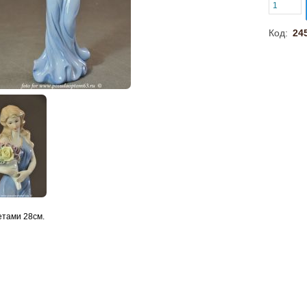
Код:
24
етами 28см.