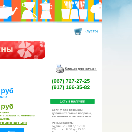
(пусто)
Версия для печати
(967) 727-27-25
(917) 166-35-82
 руб
 цена
Есть в наличии
 руб
Если у вас возникли
я цена
дополнительные вопросы,
ать заказы по оптовым
вы можете позвонить нам.
должны
стрироваться
Режим работы
Будни - с 9.00 до 17.00
Сб - с 9.00 до 15.00