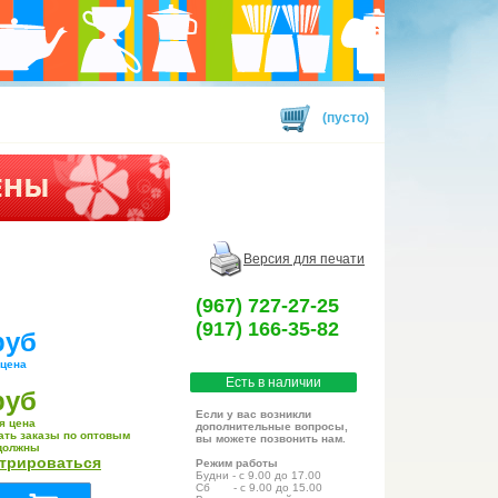
(пусто)
Версия для печати
(967) 727-27-25
(917) 166-35-82
руб
 цена
Есть в наличии
руб
Если у вас возникли
я цена
дополнительные вопросы,
ать заказы по оптовым
вы можете позвонить нам.
должны
стрироваться
Режим работы
Будни - с 9.00 до 17.00
Сб - с 9.00 до 15.00