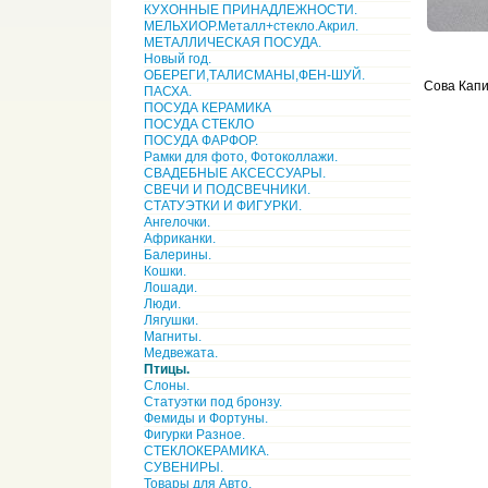
КУХОННЫЕ ПРИНАДЛЕЖНОСТИ.
МЕЛЬХИОР.Металл+стекло.Акрил.
МЕТАЛЛИЧЕСКАЯ ПОСУДА.
Новый год.
ОБЕРЕГИ,ТАЛИСМАНЫ,ФЕН-ШУЙ.
Сова Капи
ПАСХА.
ПОСУДА КЕРАМИКА
ПОСУДА СТЕКЛО
ПОСУДА ФАРФОР.
Рамки для фото, Фотоколлажи.
СВАДЕБНЫЕ АКСЕССУАРЫ.
СВЕЧИ И ПОДСВЕЧНИКИ.
СТАТУЭТКИ И ФИГУРКИ.
Ангелочки.
Африканки.
Балерины.
Кошки.
Лошади.
Люди.
Лягушки.
Магниты.
Медвежата.
Птицы.
Слоны.
Статуэтки под бронзу.
Фемиды и Фортуны.
Фигурки Разное.
СТЕКЛОКЕРАМИКА.
СУВЕНИРЫ.
Товары для Авто.