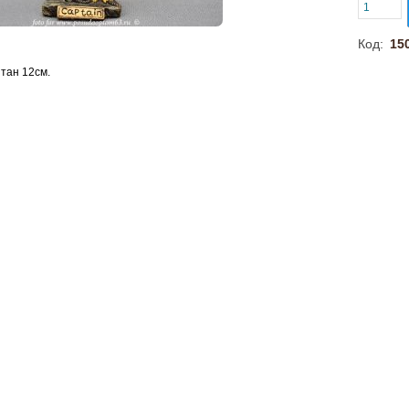
Код:
15
тан 12см.