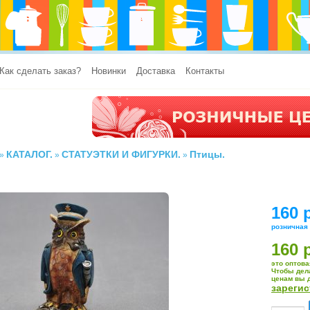
Как сделать заказ?
Новинки
Доставка
Контакты
КАТАЛОГ.
СТАТУЭТКИ И ФИГУРКИ.
Птицы.
»
»
»
160 
розничная
160 
это оптова
Чтобы дел
ценам вы 
зареги