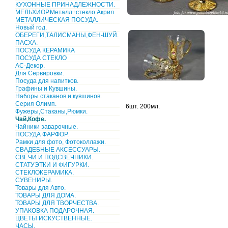
КУХОННЫЕ ПРИНАДЛЕЖНОСТИ.
МЕЛЬХИОР.Металл+стекло.Акрил.
МЕТАЛЛИЧЕСКАЯ ПОСУДА.
Новый год.
ОБЕРЕГИ,ТАЛИСМАНЫ,ФЕН-ШУЙ.
ПАСХА.
ПОСУДА КЕРАМИКА
ПОСУДА СТЕКЛО
АС-Декор.
Для Сервировки.
Посуда для напитков.
Графины и Кувшины.
Наборы стаканов и кувшинов.
Серия Олимп.
6шт. 200мл.
Фужеры,Стаканы,Рюмки.
Чай,Кофе.
Чайники заварочные.
ПОСУДА ФАРФОР.
Рамки для фото, Фотоколлажи.
СВАДЕБНЫЕ АКСЕССУАРЫ.
СВЕЧИ И ПОДСВЕЧНИКИ.
СТАТУЭТКИ И ФИГУРКИ.
СТЕКЛОКЕРАМИКА.
СУВЕНИРЫ.
Товары для Авто.
ТОВАРЫ ДЛЯ ДОМА.
ТОВАРЫ ДЛЯ ТВОРЧЕСТВА.
УПАКОВКА ПОДАРОЧНАЯ.
ЦВЕТЫ ИСКУСТВЕННЫЕ.
ЧАСЫ.