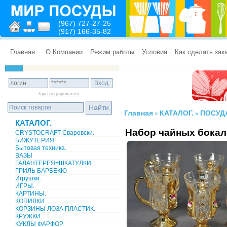
(967) 727-27-25
(917) 166-35-82
Главная
О Компании
Режим работы
Условия
Как сделать зак
Зарегистрироваться
Главная
КАТАЛОГ.
ПОСУД
»
»
КАТАЛОГ.
Набор чайных бокал
CRYSTOCRAFT Сваровски.
БИЖУТЕРИЯ
Бытовая техника.
ВАЗЫ
ГАЛАНТЕРЕЯ=ШКАТУЛКИ.
ГРИЛЬ БАРБЕКЮ
Игрушки.
ИГРЫ.
КАРТИНЫ.
КОПИЛКИ
КОРЗИНЫ ЛОЗА ПЛАСТИК.
КРУЖКИ.
КУКЛЫ ФАРФОР.