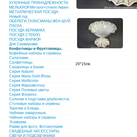
КУХОННЫЕ ПРИНАДЛЕЖНОСТИ.
МЕЛЬХИОР.Металл+стекло.Акрил.
МЕТАЛЛИЧЕСКАЯ ПОСУДА.
Новый год.
ОБЕРЕГИ,ТАЛИСМАНЫ,ФЕН-ШУЙ.
ПАСХА.
ПОСУДА КЕРАМИКА
ПОСУДА СТЕКЛО
ПОСУДА ФАРФОР.
Для Сервировки.
Конфетницы и Фруктовницы.
Кофейные наборы и сервизы.
Салатники.
Салфетницы.
20*15см.
Сахарницы и Банки.
Серия Naturel.
Серия Maria Gold./Rose.
Серия Mullticolor
Серия Маршмеллоу.
Серия Полевые цветы.
Серия Флоренс.
Солонки и подставки д/зубочисток.
Столовые наборы и сервизы.
Тарелки и Блюда.
Чайники заварочные.
Чайные наборы и сервизы.
Этажерки.
Рамки для фото, Фотоколлажи.
СВАДЕБНЫЕ АКСЕССУАРЫ.
СВЕЧИ И ПОДСВЕЧНИКИ.