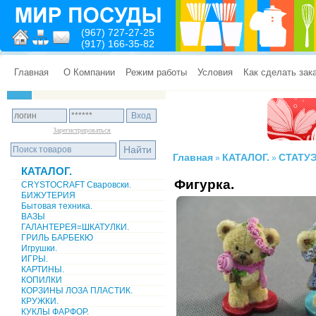
(967) 727-27-25
(917) 166-35-82
Главная
О Компании
Режим работы
Условия
Как сделать зак
Зарегистрироваться
Главная
КАТАЛОГ.
СТАТУЭ
»
»
КАТАЛОГ.
Фигурка.
CRYSTOCRAFT Сваровски.
БИЖУТЕРИЯ
Бытовая техника.
ВАЗЫ
ГАЛАНТЕРЕЯ=ШКАТУЛКИ.
ГРИЛЬ БАРБЕКЮ
Игрушки.
ИГРЫ.
КАРТИНЫ.
КОПИЛКИ
КОРЗИНЫ ЛОЗА ПЛАСТИК.
КРУЖКИ.
КУКЛЫ ФАРФОР.