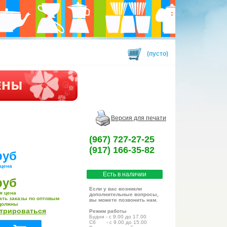
(пусто)
Версия для печати
(967) 727-27-25
(917) 166-35-82
руб
 цена
Есть в наличии
руб
Если у вас возникли
я цена
дополнительные вопросы,
ать заказы по оптовым
вы можете позвонить нам.
должны
стрироваться
Режим работы
Будни - с 9.00 до 17.00
Сб - с 9.00 до 15.00