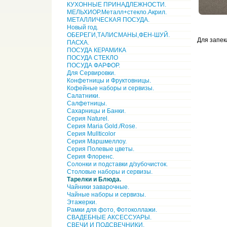
КУХОННЫЕ ПРИНАДЛЕЖНОСТИ.
МЕЛЬХИОР.Металл+стекло.Акрил.
МЕТАЛЛИЧЕСКАЯ ПОСУДА.
Новый год.
ОБЕРЕГИ,ТАЛИСМАНЫ,ФЕН-ШУЙ.
Для запек
ПАСХА.
ПОСУДА КЕРАМИКА
ПОСУДА СТЕКЛО
ПОСУДА ФАРФОР.
Для Сервировки.
Конфетницы и Фруктовницы.
Кофейные наборы и сервизы.
Салатники.
Салфетницы.
Сахарницы и Банки.
Серия Naturel.
Серия Maria Gold./Rose.
Серия Mullticolor
Серия Маршмеллоу.
Серия Полевые цветы.
Серия Флоренс.
Солонки и подставки д/зубочисток.
Столовые наборы и сервизы.
Тарелки и Блюда.
Чайники заварочные.
Чайные наборы и сервизы.
Этажерки.
Рамки для фото, Фотоколлажи.
СВАДЕБНЫЕ АКСЕССУАРЫ.
СВЕЧИ И ПОДСВЕЧНИКИ.