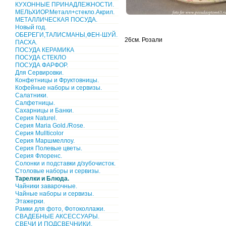
КУХОННЫЕ ПРИНАДЛЕЖНОСТИ.
МЕЛЬХИОР.Металл+стекло.Акрил.
МЕТАЛЛИЧЕСКАЯ ПОСУДА.
Новый год.
ОБЕРЕГИ,ТАЛИСМАНЫ,ФЕН-ШУЙ.
26см. Розали
ПАСХА.
ПОСУДА КЕРАМИКА
ПОСУДА СТЕКЛО
ПОСУДА ФАРФОР.
Для Сервировки.
Конфетницы и Фруктовницы.
Кофейные наборы и сервизы.
Салатники.
Салфетницы.
Сахарницы и Банки.
Серия Naturel.
Серия Maria Gold./Rose.
Серия Mullticolor
Серия Маршмеллоу.
Серия Полевые цветы.
Серия Флоренс.
Солонки и подставки д/зубочисток.
Столовые наборы и сервизы.
Тарелки и Блюда.
Чайники заварочные.
Чайные наборы и сервизы.
Этажерки.
Рамки для фото, Фотоколлажи.
СВАДЕБНЫЕ АКСЕССУАРЫ.
СВЕЧИ И ПОДСВЕЧНИКИ.