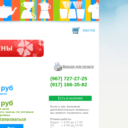
(пусто)
Версия для печати
(967) 727-27-25
(917) 166-35-82
 руб
 цена
Есть в наличии
 руб
Если у вас возникли
я цена
дополнительные вопросы,
ать заказы по оптовым
вы можете позвонить нам.
должны
стрироваться
Режим работы
Будни - с 9.00 до 17.00
Сб - с 9.00 до 15.00