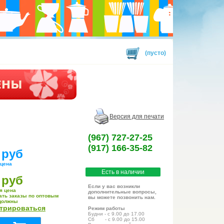
(пусто)
Версия для печати
(967) 727-27-25
(917) 166-35-82
 руб
 цена
Есть в наличии
 руб
Если у вас возникли
я цена
дополнительные вопросы,
ать заказы по оптовым
вы можете позвонить нам.
должны
стрироваться
Режим работы
Будни - с 9.00 до 17.00
Сб - с 9.00 до 15.00