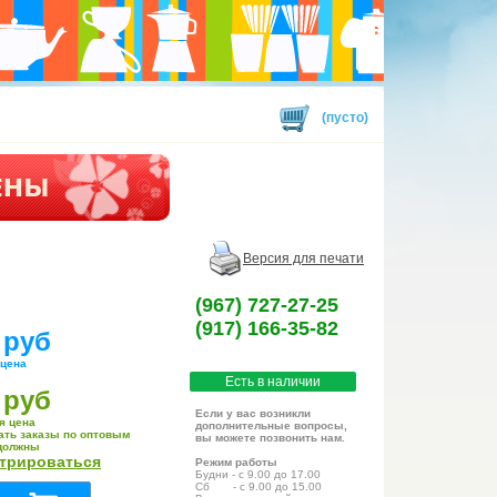
(пусто)
Версия для печати
(967) 727-27-25
(917) 166-35-82
 руб
 цена
Есть в наличии
 руб
Если у вас возникли
я цена
дополнительные вопросы,
ать заказы по оптовым
вы можете позвонить нам.
должны
стрироваться
Режим работы
Будни - с 9.00 до 17.00
Сб - с 9.00 до 15.00