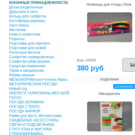
КУХОННЫЕ ПРИНАДЛЕЖНОСТИ.
Ножницы для птицы 24см.
Доски разделочные
Дуршлаги и сита.
Кольца для салфеток.
Контейнера,корзины.
Ланч-боксы
Масленки
Ножи и ножеточки.
Подносы.
Подставка для горячего.
Подставки для ножей
Полезные мелочи
Салфетки сервировочные.
Код:
26355
Салфетки,губки,ёршики.
Средства измерения
380 руб
Тёрки и овощерезки.
Формы разные
подробнее
МЕЛЬХИОР.Металл+стекло.Акрил.
МЕТАЛЛИЧЕСКАЯ ПОСУДА.
розничная 
Новый год.
ОБЕРЕГИ,ТАЛИСМАНЫ,ФЕН-ШУЙ.
Овощерезка
ПАСХА.
ПОСУДА КЕРАМИКА
ПОСУДА СТЕКЛО
ПОСУДА ФАРФОР.
Рамки для фото, Фотоколлажи.
СВАДЕБНЫЕ АКСЕССУАРЫ.
СВЕЧИ И ПОДСВЕЧНИКИ.
СТАТУЭТКИ И ФИГУРКИ.
СТЕКЛОКЕРАМИКА.