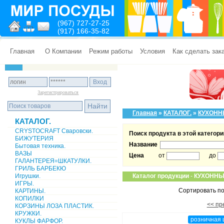
(967) 727-27-25
(917) 166-35-82
Главная
О Компании
Режим работы
Условия
Как сделать зак
Зарегистрироваться
Главная
»
КАТАЛОГ.
»
КУХОНН
КАТАЛОГ.
CRYSTOCRAFT Сваровски.
Поиск продукта в этой категори
БИЖУТЕРИЯ
Название
Бытовая техника.
ВАЗЫ
Цена
от
до
ГАЛАНТЕРЕЯ=ШКАТУЛКИ.
ГРИЛЬ БАРБЕКЮ
Игрушки.
Каталог продукции
-
КУХОННЫ
ИГРЫ.
Сортировать по
КАРТИНЫ.
КОПИЛКИ
<< пр
КОРЗИНЫ ЛОЗА ПЛАСТИК.
КРУЖКИ.
розничная 
КУКЛЫ ФАРФОР.