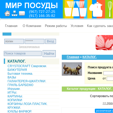
(967) 727-27-25
(917) 166-35-82
Главная
О Компании
Режим работы
Условия
Как сделать зак
Зарегистрироваться
Главная
»
КАТАЛОГ.
КАТАЛОГ.
CRYSTOCRAFT Сваровски.
Поиск продукта 
БИЖУТЕРИЯ
Название
Бытовая техника.
ВАЗЫ
Цена
от
ГАЛАНТЕРЕЯ=ШКАТУЛКИ.
ГРИЛЬ БАРБЕКЮ
Игрушки.
Каталог продукции
-
КАТАЛОГ.
ИГРЫ.
Сортировать по
КАРТИНЫ.
КОПИЛКИ
<< пре
КОРЗИНЫ ЛОЗА ПЛАСТИК.
КРУЖКИ.
розничная 
КУКЛЫ ФАРФОР.