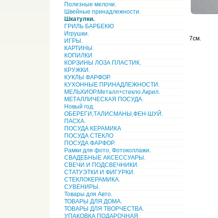
Полезные мелочи.
Швейные принадлежности.
Шкатулки.
ГРИЛЬ БАРБЕКЮ
Игрушки.
7см.
ИГРЫ.
КАРТИНЫ.
КОПИЛКИ
КОРЗИНЫ ЛОЗА ПЛАСТИК.
КРУЖКИ.
КУКЛЫ ФАРФОР.
КУХОННЫЕ ПРИНАДЛЕЖНОСТИ.
МЕЛЬХИОР.Металл+стекло.Акрил.
МЕТАЛЛИЧЕСКАЯ ПОСУДА.
Новый год.
ОБЕРЕГИ,ТАЛИСМАНЫ,ФЕН-ШУЙ.
ПАСХА.
ПОСУДА КЕРАМИКА
ПОСУДА СТЕКЛО
ПОСУДА ФАРФОР.
Рамки для фото, Фотоколлажи.
СВАДЕБНЫЕ АКСЕССУАРЫ.
СВЕЧИ И ПОДСВЕЧНИКИ.
СТАТУЭТКИ И ФИГУРКИ.
СТЕКЛОКЕРАМИКА.
СУВЕНИРЫ.
Товары для Авто.
ТОВАРЫ ДЛЯ ДОМА.
ТОВАРЫ ДЛЯ ТВОРЧЕСТВА.
УПАКОВКА ПОДАРОЧНАЯ.