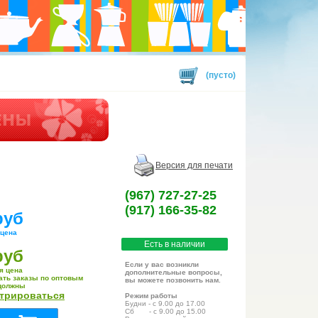
(пусто)
Версия для печати
(967) 727-27-25
(917) 166-35-82
руб
 цена
Есть в наличии
руб
Если у вас возникли
я цена
дополнительные вопросы,
ать заказы по оптовым
вы можете позвонить нам.
должны
стрироваться
Режим работы
Будни - с 9.00 до 17.00
Сб - с 9.00 до 15.00