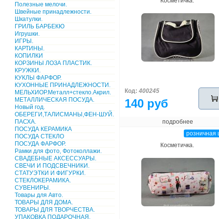
Косметичка.
Полезные мелочи.
Швейные принадлежности.
Шкатулки.
ГРИЛЬ БАРБЕКЮ
Игрушки.
ИГРЫ.
КАРТИНЫ.
КОПИЛКИ
КОРЗИНЫ ЛОЗА ПЛАСТИК.
КРУЖКИ.
КУКЛЫ ФАРФОР.
КУХОННЫЕ ПРИНАДЛЕЖНОСТИ.
Код:
400245
МЕЛЬХИОР.Металл+стекло.Акрил.
МЕТАЛЛИЧЕСКАЯ ПОСУДА.
140 руб
Новый год.
ОБЕРЕГИ,ТАЛИСМАНЫ,ФЕН-ШУЙ.
ПАСХА.
подробнее
ПОСУДА КЕРАМИКА
розничная 
ПОСУДА СТЕКЛО
ПОСУДА ФАРФОР.
Косметичка.
Рамки для фото, Фотоколлажи.
СВАДЕБНЫЕ АКСЕССУАРЫ.
СВЕЧИ И ПОДСВЕЧНИКИ.
СТАТУЭТКИ И ФИГУРКИ.
СТЕКЛОКЕРАМИКА.
СУВЕНИРЫ.
Товары для Авто.
ТОВАРЫ ДЛЯ ДОМА.
ТОВАРЫ ДЛЯ ТВОРЧЕСТВА.
УПАКОВКА ПОДАРОЧНАЯ.