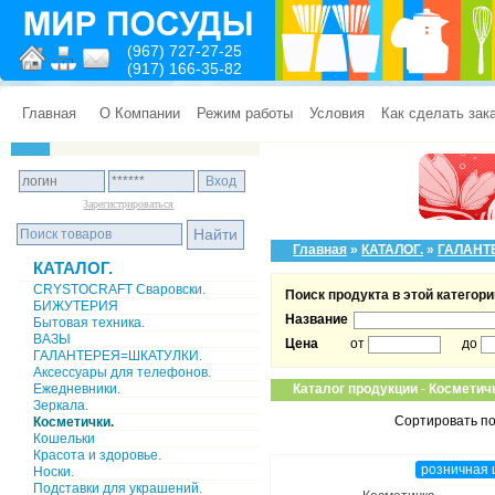
(967) 727-27-25
(917) 166-35-82
Главная
О Компании
Режим работы
Условия
Как сделать зак
Зарегистрироваться
Главная
»
КАТАЛОГ.
»
ГАЛАНТ
КАТАЛОГ.
CRYSTOCRAFT Сваровски.
Поиск продукта в этой категори
БИЖУТЕРИЯ
Название
Бытовая техника.
ВАЗЫ
Цена
от
до
ГАЛАНТЕРЕЯ=ШКАТУЛКИ.
Аксессуары для телефонов.
Ежедневники.
Каталог продукции
-
Косметичк
Зеркала.
Сортировать по
Косметички.
Кошельки
Красота и здоровье.
розничная 
Носки.
Подставки для украшений.