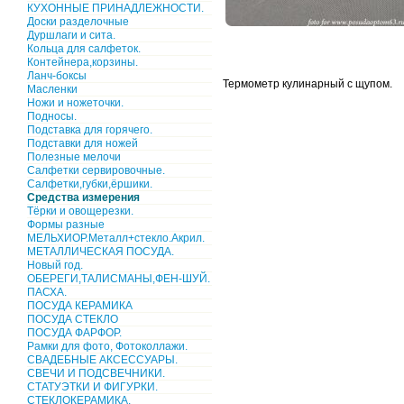
КУХОННЫЕ ПРИНАДЛЕЖНОСТИ.
Доски разделочные
Дуршлаги и сита.
Кольца для салфеток.
Контейнера,корзины.
Ланч-боксы
Термометр кулинарный с щупом.
Масленки
Ножи и ножеточки.
Подносы.
Подставка для горячего.
Подставки для ножей
Полезные мелочи
Салфетки сервировочные.
Салфетки,губки,ёршики.
Средства измерения
Тёрки и овощерезки.
Формы разные
МЕЛЬХИОР.Металл+стекло.Акрил.
МЕТАЛЛИЧЕСКАЯ ПОСУДА.
Новый год.
ОБЕРЕГИ,ТАЛИСМАНЫ,ФЕН-ШУЙ.
ПАСХА.
ПОСУДА КЕРАМИКА
ПОСУДА СТЕКЛО
ПОСУДА ФАРФОР.
Рамки для фото, Фотоколлажи.
СВАДЕБНЫЕ АКСЕССУАРЫ.
СВЕЧИ И ПОДСВЕЧНИКИ.
СТАТУЭТКИ И ФИГУРКИ.
СТЕКЛОКЕРАМИКА.