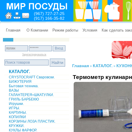
(967) 727-27-25
(917) 166-35-82
Главная
О Компании
Режим работы
Условия
Как сделать зак
Зарегистрироваться
Главная
КАТАЛОГ.
КУХОН
»
»
КАТАЛОГ.
Термометр кулинарн
CRYSTOCRAFT Сваровски.
БИЖУТЕРИЯ
Бытовая техника.
ВАЗЫ
ГАЛАНТЕРЕЯ=ШКАТУЛКИ.
ГРИЛЬ БАРБЕКЮ
Игрушки.
ИГРЫ.
КАРТИНЫ.
КОПИЛКИ
КОРЗИНЫ ЛОЗА ПЛАСТИК.
КРУЖКИ.
КУКЛЫ ФАРФОР.