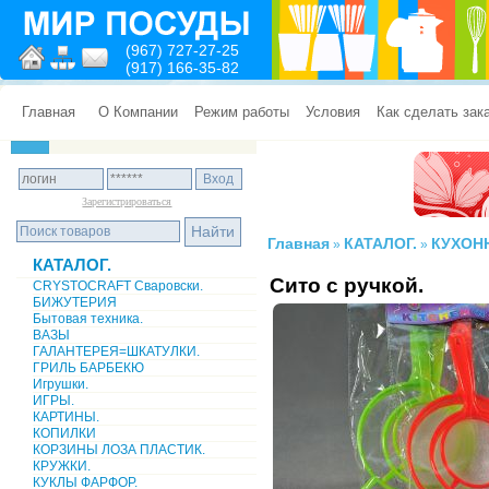
(967) 727-27-25
(917) 166-35-82
Главная
О Компании
Режим работы
Условия
Как сделать зак
Зарегистрироваться
Главная
КАТАЛОГ.
КУХОН
»
»
КАТАЛОГ.
Сито с ручкой.
CRYSTOCRAFT Сваровски.
БИЖУТЕРИЯ
Бытовая техника.
ВАЗЫ
ГАЛАНТЕРЕЯ=ШКАТУЛКИ.
ГРИЛЬ БАРБЕКЮ
Игрушки.
ИГРЫ.
КАРТИНЫ.
КОПИЛКИ
КОРЗИНЫ ЛОЗА ПЛАСТИК.
КРУЖКИ.
КУКЛЫ ФАРФОР.