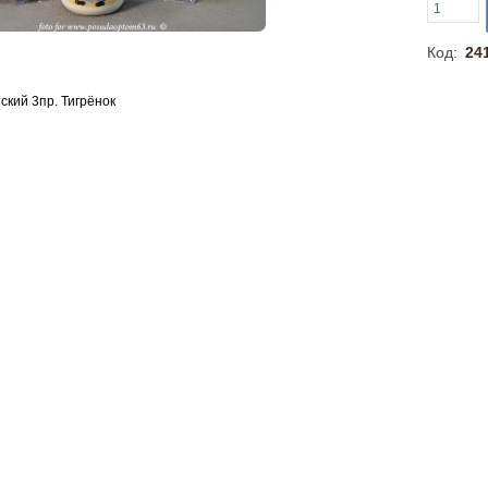
Код:
24
ский 3пр. Тигрёнок