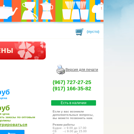
(пусто)
Версия для печати
(967) 727-27-25
(917) 166-35-82
руб
 цена
Есть в наличии
руб
Если у вас возникли
я цена
дополнительные вопросы,
ать заказы по оптовым
вы можете позвонить нам.
должны
стрироваться
Режим работы
Будни - с 9.00 до 17.00
Сб - с 9.00 до 15.00