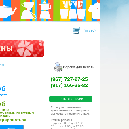
(пусто)
чи
Версия для печати
(967) 727-27-25
(917) 166-35-82
уб
 цена
Есть в наличии
уб
Если у вас возникли
я цена
дополнительные вопросы,
ать заказы по оптовым
вы можете позвонить нам.
должны
стрироваться
Режим работы
Будни - с 9.00 до 17.00
Сб - с 9.00 до 15.00