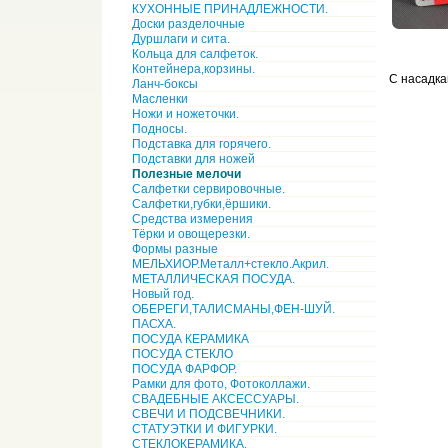
КУХОННЫЕ ПРИНАДЛЕЖНОСТИ.
Доски разделочные
Дуршлаги и сита.
Кольца для салфеток.
Контейнера,корзины.
С насадка
Ланч-боксы
Масленки
Ножи и ножеточки.
Подносы.
Подставка для горячего.
Подставки для ножей
Полезные мелочи
Салфетки сервировочные.
Салфетки,губки,ёршики.
Средства измерения
Тёрки и овощерезки.
Формы разные
МЕЛЬХИОР.Металл+стекло.Акрил.
МЕТАЛЛИЧЕСКАЯ ПОСУДА.
Новый год.
ОБЕРЕГИ,ТАЛИСМАНЫ,ФЕН-ШУЙ.
ПАСХА.
ПОСУДА КЕРАМИКА
ПОСУДА СТЕКЛО
ПОСУДА ФАРФОР.
Рамки для фото, Фотоколлажи.
СВАДЕБНЫЕ АКСЕССУАРЫ.
СВЕЧИ И ПОДСВЕЧНИКИ.
СТАТУЭТКИ И ФИГУРКИ.
СТЕКЛОКЕРАМИКА.