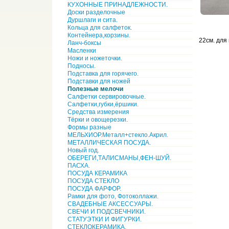
КУХОННЫЕ ПРИНАДЛЕЖНОСТИ.
Доски разделочные
Дуршлаги и сита.
Кольца для салфеток.
Контейнера,корзины.
22см. для
Ланч-боксы
Масленки
Ножи и ножеточки.
Подносы.
Подставка для горячего.
Подставки для ножей
Полезные мелочи
Салфетки сервировочные.
Салфетки,губки,ёршики.
Средства измерения
Тёрки и овощерезки.
Формы разные
МЕЛЬХИОР.Металл+стекло.Акрил.
МЕТАЛЛИЧЕСКАЯ ПОСУДА.
Новый год.
ОБЕРЕГИ,ТАЛИСМАНЫ,ФЕН-ШУЙ.
ПАСХА.
ПОСУДА КЕРАМИКА
ПОСУДА СТЕКЛО
ПОСУДА ФАРФОР.
Рамки для фото, Фотоколлажи.
СВАДЕБНЫЕ АКСЕССУАРЫ.
СВЕЧИ И ПОДСВЕЧНИКИ.
СТАТУЭТКИ И ФИГУРКИ.
СТЕКЛОКЕРАМИКА.