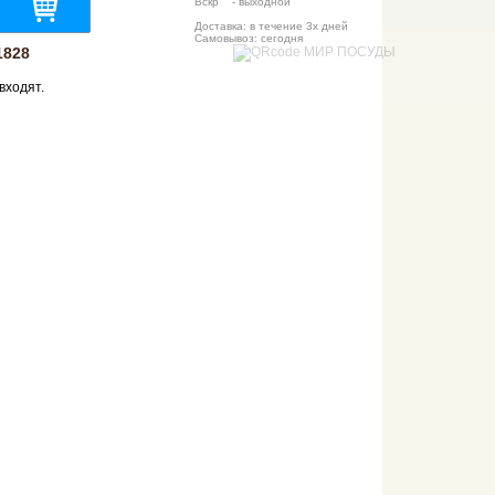
Вскр - выходной
Доставка: в течение 3х дней
Самовывоз: сегодня
1828
входят.