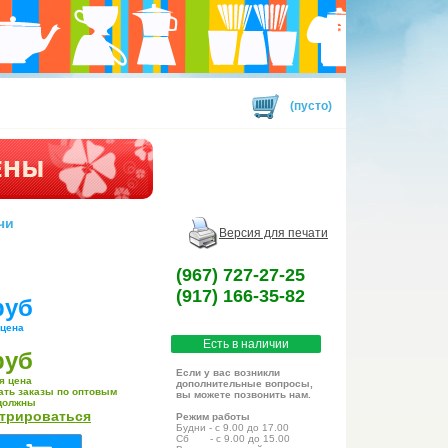
(пусто)
чи
Версия для печати
(967) 727-27-25
(917) 166-35-82
руб
 цена
Есть в наличии
руб
Если у вас возникли
я цена
дополнительные вопросы,
ать заказы по оптовым
вы можете позвонить нам.
должны
стрироваться
Режим работы
Будни - с 9.00 до 17.00
Сб - с 9.00 до 15.00